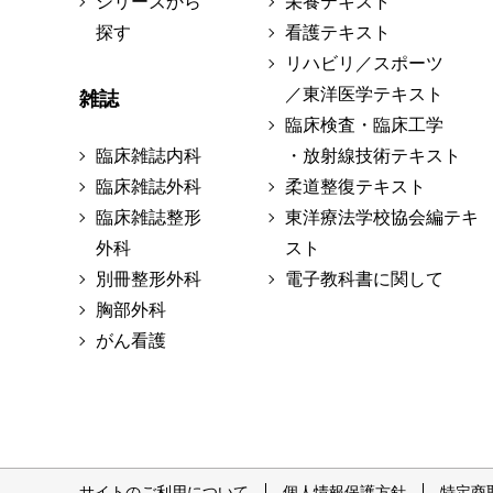
シリーズから
栄養テキスト
探す
看護テキスト
リハビリ／スポーツ
／東洋医学テキスト
雑誌
臨床検査・臨床工学
臨床雑誌内科
・放射線技術テキスト
臨床雑誌外科
柔道整復テキスト
臨床雑誌整形
東洋療法学校協会編テキ
外科
スト
別冊整形外科
電子教科書に関して
胸部外科
がん看護
サイトのご利用について
個人情報保護方針
特定商