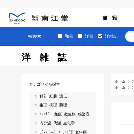
書 籍
和書
洋書
洋雑誌
商品検索
洋雑誌
ホーム
カテゴリから探す
ホーム
解剖･細胞･遺伝
生理･病理･薬理
ｱﾚﾙｷﾞｰ･免疫･微生物･感染症
内分泌･代謝･生化学
ﾘｳﾏﾁ･ｽﾎﾟｰﾂ･ﾘﾊﾋﾞﾘ･老年病