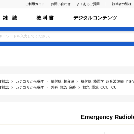
ご利用ガイド
お問い合わせ
よくあるご質問
執筆者の皆様
雑 誌
教 科 書
デジタルコンテンツ
洋雑誌
カテゴリから探す
放射線･超音波
放射線･核医学･超音波診療･Intervent
洋雑誌
カテゴリから探す
外科･救急･麻酔
救急･重篤･CCU･ICU
Emergency Radiol