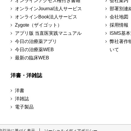
オンラインアクセス権付き書籍
会社案内
オンラインJournal法人サービス
部署別連
オンラインBook法人サービス
会社地図
Zygote（ザイゴット）
採用情報
アプリ版 当直医実践マニュアル
ISMS基
今日の治療薬アプリ
弊社著作
今日の治療薬WEB
いて
最新の臨床WEB
洋書・洋雑誌
洋書
洋雑誌
電子製品
取引法に基づく表示
ソーシャルメディアポリシー