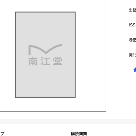
出
ISS
巻
発
イプ
購読期間