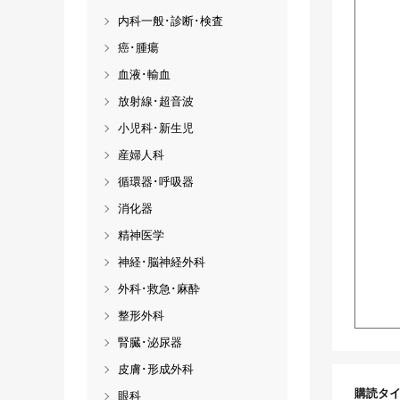
内科一般･診断･検査
癌･腫瘍
血液･輸血
放射線･超音波
小児科･新生児
産婦人科
循環器･呼吸器
消化器
精神医学
神経･脳神経外科
外科･救急･麻酔
整形外科
腎臓･泌尿器
皮膚･形成外科
購読タ
眼科