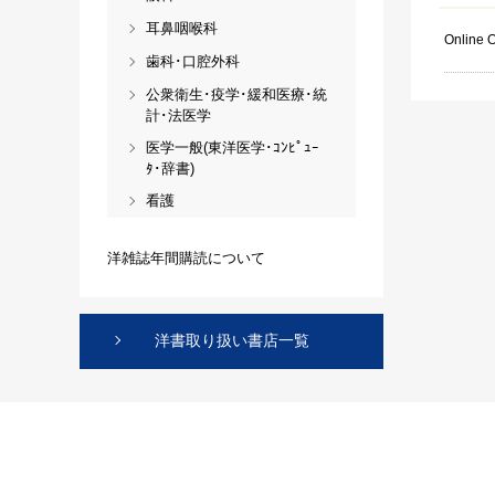
耳鼻咽喉科
Online 
歯科･口腔外科
公衆衛生･疫学･緩和医療･統
計･法医学
医学一般(東洋医学･ｺﾝﾋﾟｭｰ
ﾀ･辞書)
看護
洋雑誌年間購読について
洋書取り扱い書店一覧