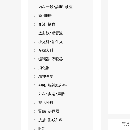
内科一般･診断･検査
癌･腫瘍
血液･輸血
放射線･超音波
小児科･新生児
産婦人科
循環器･呼吸器
消化器
精神医学
神経･脳神経外科
外科･救急･麻酔
整形外科
腎臓･泌尿器
皮膚･形成外科
商品
眼科