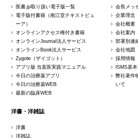
医書.jp取り扱い電子版一覧
会長メッ
電子版付書籍（南江堂テキストビュ
企業理念
ーア）
会社概要
オンラインアクセス権付き書籍
会社案内
オンラインJournal法人サービス
部署別連
オンラインBook法人サービス
会社地図
Zygote（ザイゴット）
採用情報
アプリ版 当直医実践マニュアル
ISMS基
今日の治療薬アプリ
弊社著作
今日の治療薬WEB
いて
最新の臨床WEB
洋書・洋雑誌
洋書
洋雑誌