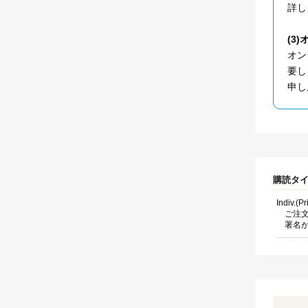
詳し
(3
オン
要し
申し
購読タ
Indiv.(P
ご注
署名