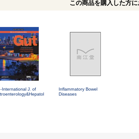
この商品を購入した方に
-International J. of
Inflammatory Bowel
troenterology&Hepatol
Diseases