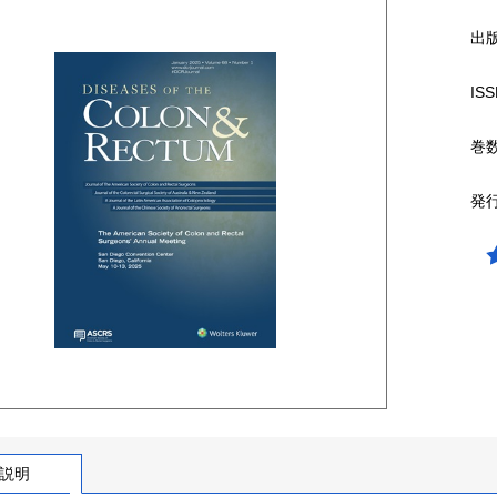
出
ISS
巻
発
説明