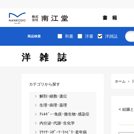
書 籍
和書
洋書
洋雑誌
商品検索
洋雑誌
ホーム
カテゴリから探す
解剖･細胞･遺伝
生理･病理･薬理
< 結腸
ｱﾚﾙｷﾞｰ･免疫･微生物･感染症
内分泌･代謝･生化学
ﾘｳﾏﾁ･ｽﾎﾟｰﾂ･ﾘﾊﾋﾞﾘ･老年病