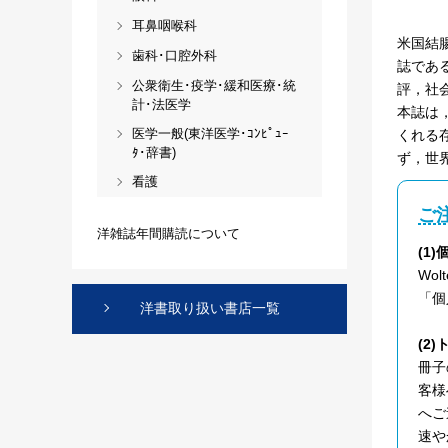
耳鼻咽喉科
米国結
歯科･口腔外科
誌であ
公衆衛生･疫学･緩和医療･統
評，社
計･法医学
本誌は
医学一般(東洋医学･ｺﾝﾋﾟｭｰ
くれる
ﾀ･辞書)
ず，世
看護
ご
洋雑誌年間購読について
(1
Wo
「個
洋書取り扱い書店一覧
(2
冊子
客様
へご
速や