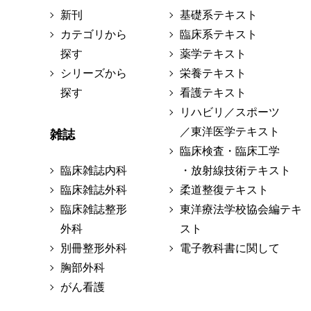
新刊
基礎系テキスト
カテゴリから
臨床系テキスト
探す
薬学テキスト
シリーズから
栄養テキスト
探す
看護テキスト
リハビリ／スポーツ
／東洋医学テキスト
雑誌
臨床検査・臨床工学
臨床雑誌内科
・放射線技術テキスト
臨床雑誌外科
柔道整復テキスト
臨床雑誌整形
東洋療法学校協会編テキ
外科
スト
別冊整形外科
電子教科書に関して
胸部外科
がん看護