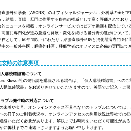
腸直腸外科学会（ASCRS）のオフィシャルジャーナル．外科系の全ピ
る．結腸，直腸，肛門に作用する疾患の権威として高く評価されており
会的ニュースを掲載．オンラインサービスではビデオ動画も配信してい
，高度に専門化が進み急速な発展・変化を続ける当分野の進歩について
存在として，50年間以上にわたり，結腸直腸外科医と消化器病専門医に
界中の一般外科医，腫瘍外科医，腫瘍学者のオフィスに必備の専門誌で
注文時の注意事項
)個人購読確認書について
lters Kluwer社の発行誌を購読される場合は、「個人購読確認書」
人購読確認書」をお送りさせていただきますので、英語でご記入・ご署
)トラブル発生時の対応について
の未着や欠号、オンラインアクセス不具合などのトラブルについては、
への冊子のご到着状況や、オンラインアクセスの利用状況は弊社では把
連絡いただく必要があります。解決までお時間をいただく可能性がある
かに弊社までご連絡下さいますようお願い申し上げます。