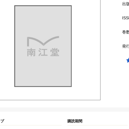
出
ISS
巻
発
イプ
購読期間