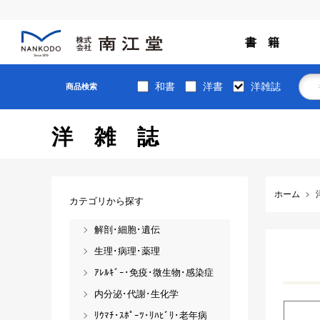
書 籍
和書
洋書
洋雑誌
商品検索
洋雑誌
ホーム
カテゴリから探す
解剖･細胞･遺伝
生理･病理･薬理
ｱﾚﾙｷﾞｰ･免疫･微生物･感染症
内分泌･代謝･生化学
ﾘｳﾏﾁ･ｽﾎﾟｰﾂ･ﾘﾊﾋﾞﾘ･老年病