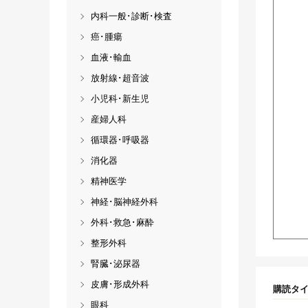
内科一般･診断･検査
癌･腫瘍
血液･輸血
放射線･超音波
小児科･新生児
産婦人科
循環器･呼吸器
消化器
精神医学
神経･脳神経外科
外科･救急･麻酔
整形外科
腎臓･泌尿器
皮膚･形成外科
購読タ
眼科