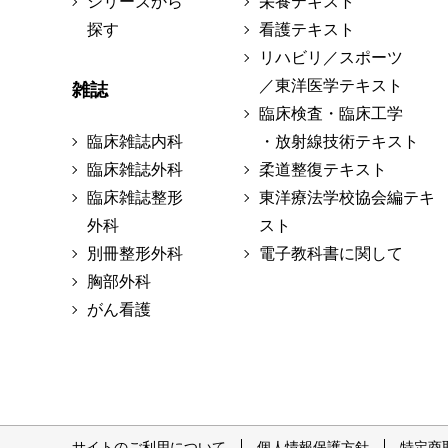
シリーズから
栄養テキスト
探す
看護テキスト
リハビリ／スポーツ
／東洋医学テキスト
雑誌
臨床検査・臨床工学
臨床雑誌内科
・放射線技術テキスト
臨床雑誌外科
柔道整復テキスト
臨床雑誌整形
東洋療法学校協会編テキ
外科
スト
別冊整形外科
電子教科書に関して
胸部外科
がん看護
サイトのご利用について
個人情報保護方針
特定商