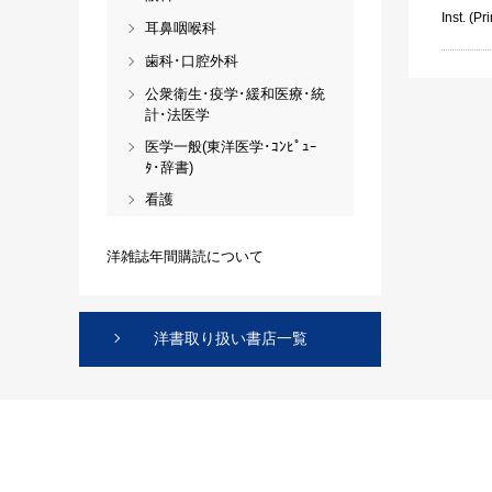
Inst. (Pri
耳鼻咽喉科
歯科･口腔外科
公衆衛生･疫学･緩和医療･統
計･法医学
医学一般(東洋医学･ｺﾝﾋﾟｭｰ
ﾀ･辞書)
看護
洋雑誌年間購読について
洋書取り扱い書店一覧