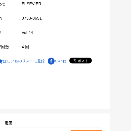
版社
: ELSEVIER
N
: 0733-8651
数
: Vol.44
行回数
: 4 回
ほしいものリストに登録
いいね
定価