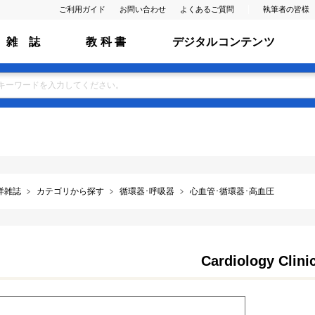
ご利用ガイド
お問い合わせ
よくあるご質問
執筆者の皆様
雑 誌
教 科 書
デジタルコンテンツ
洋雑誌
カテゴリから探す
循環器･呼吸器
心血管･循環器･高血圧
Cardiology Clini