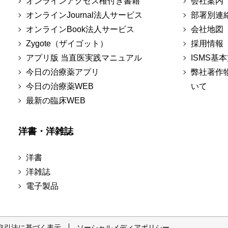
オンラインアクセス権付き書籍
会社案内
オンラインJournal法人サービス
部署別連
オンラインBook法人サービス
会社地図
Zygote（ザイゴット）
採用情報
アプリ版 当直医実践マニュアル
ISMS基
今日の治療薬アプリ
弊社著作
今日の治療薬WEB
いて
最新の臨床WEB
洋書・洋雑誌
洋書
洋雑誌
電子製品
取引法に基づく表示
ソーシャルメディアポリシー