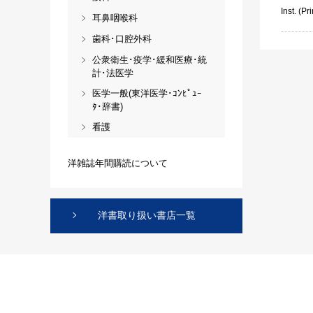
Inst. (Pri
耳鼻咽喉科
歯科･口腔外科
公衆衛生･疫学･緩和医療･統
計･法医学
医学一般(東洋医学･ｺﾝﾋﾟｭｰ
ﾀ･辞書)
看護
洋雑誌年間購読について
洋書取り扱い書店一覧