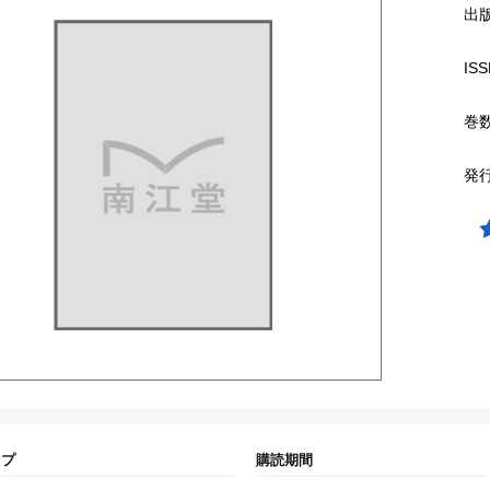
出
ISS
巻
発
イプ
購読期間