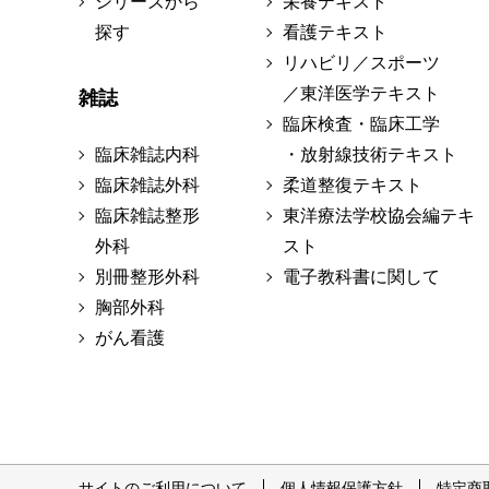
シリーズから
栄養テキスト
探す
看護テキスト
リハビリ／スポーツ
／東洋医学テキスト
雑誌
臨床検査・臨床工学
臨床雑誌内科
・放射線技術テキスト
臨床雑誌外科
柔道整復テキスト
臨床雑誌整形
東洋療法学校協会編テキ
外科
スト
別冊整形外科
電子教科書に関して
胸部外科
がん看護
サイトのご利用について
個人情報保護方針
特定商