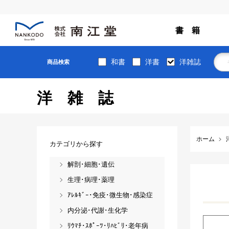
書 籍
和書
洋書
洋雑誌
商品検索
洋雑誌
ホーム
カテゴリから探す
解剖･細胞･遺伝
生理･病理･薬理
ｱﾚﾙｷﾞｰ･免疫･微生物･感染症
内分泌･代謝･生化学
ﾘｳﾏﾁ･ｽﾎﾟｰﾂ･ﾘﾊﾋﾞﾘ･老年病