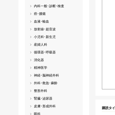
内科一般･診断･検査
癌･腫瘍
血液･輸血
放射線･超音波
小児科･新生児
産婦人科
循環器･呼吸器
消化器
精神医学
神経･脳神経外科
外科･救急･麻酔
整形外科
腎臓･泌尿器
皮膚･形成外科
購読タ
眼科