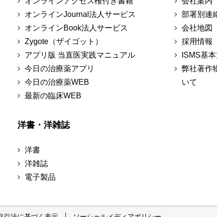
オンラインアクセス権付き書籍
会社案内
オンラインJournal法人サービス
部署別連
オンラインBook法人サービス
会社地図
Zygote（ザイゴット）
採用情報
アプリ版 当直医実践マニュアル
ISMS基
今日の治療薬アプリ
弊社著作
今日の治療薬WEB
いて
最新の臨床WEB
洋書・洋雑誌
洋書
洋雑誌
電子製品
取引法に基づく表示
ソーシャルメディアポリシー