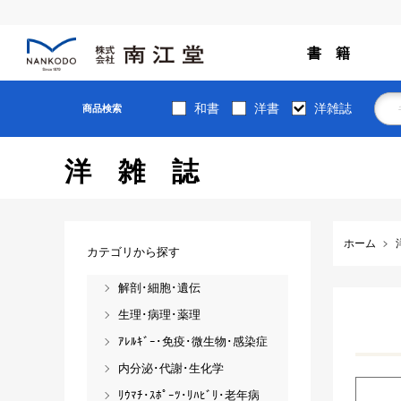
書 籍
和書
洋書
洋雑誌
商品検索
洋雑誌
ホーム
カテゴリから探す
解剖･細胞･遺伝
生理･病理･薬理
ｱﾚﾙｷﾞｰ･免疫･微生物･感染症
内分泌･代謝･生化学
ﾘｳﾏﾁ･ｽﾎﾟｰﾂ･ﾘﾊﾋﾞﾘ･老年病