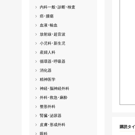
内科一般･診断･検査
癌･腫瘍
血液･輸血
放射線･超音波
小児科･新生児
産婦人科
循環器･呼吸器
消化器
精神医学
神経･脳神経外科
外科･救急･麻酔
整形外科
腎臓･泌尿器
皮膚･形成外科
購読タ
眼科