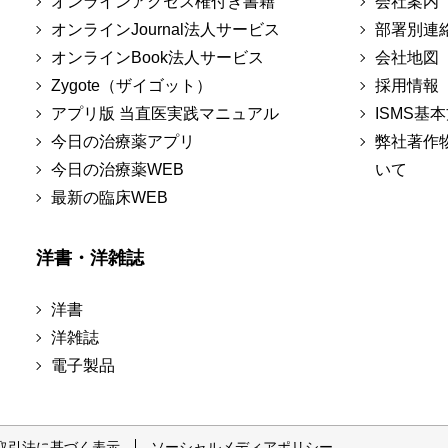
オンラインアクセス権付き書籍
会社案内
オンラインJournal法人サービス
部署別連
オンラインBook法人サービス
会社地図
Zygote（ザイゴット）
採用情報
アプリ版 当直医実践マニュアル
ISMS基
今日の治療薬アプリ
弊社著作
今日の治療薬WEB
いて
最新の臨床WEB
洋書・洋雑誌
洋書
洋雑誌
電子製品
取引法に基づく表示
ソーシャルメディアポリシー