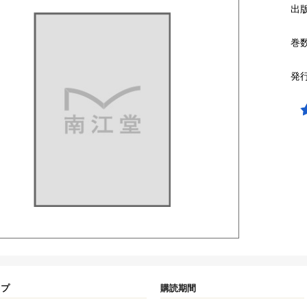
出
巻
発
イプ
購読期間