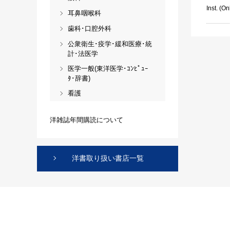
Inst. (On
耳鼻咽喉科
歯科･口腔外科
公衆衛生･疫学･緩和医療･統
計･法医学
医学一般(東洋医学･ｺﾝﾋﾟｭｰ
ﾀ･辞書)
看護
洋雑誌年間購読について
洋書取り扱い書店一覧