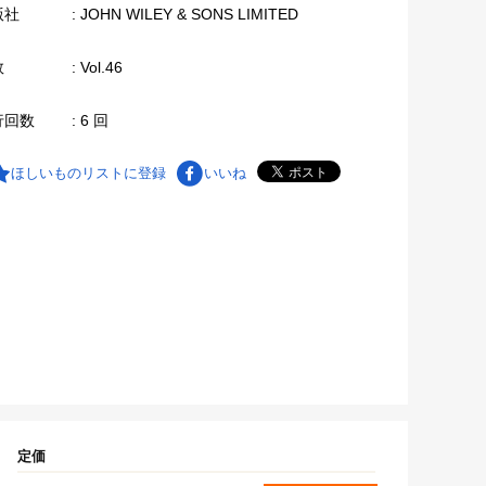
版社
: JOHN WILEY & SONS LIMITED
数
: Vol.46
行回数
: 6 回
ほしいものリストに登録
いいね
定価