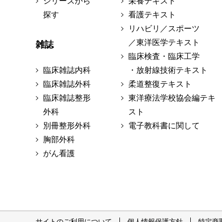
シリーズから
栄養テキスト
探す
看護テキスト
リハビリ／スポーツ
／東洋医学テキスト
雑誌
臨床検査・臨床工学
臨床雑誌内科
・放射線技術テキスト
臨床雑誌外科
柔道整復テキスト
臨床雑誌整形
東洋療法学校協会編テキ
外科
スト
別冊整形外科
電子教科書に関して
胸部外科
がん看護
サイトのご利用について
個人情報保護方針
特定商