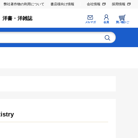
弊社著作物の利用について
書店様向け情報
会社情報
採用情報
洋書・洋雑誌
メルマガ
会員
買い物かご
istry