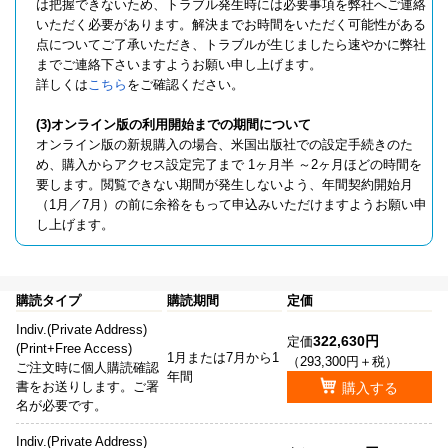
は把握できないため、トラブル発生時には必要事項を弊社へご連絡
いただく必要があります。解決までお時間をいただく可能性がある
点についてご了承いただき、トラブルが生じましたら速やかに弊社
までご連絡下さいますようお願い申し上げます。
詳しくは
こちら
をご確認ください。
(3)オンライン版の利用開始までの期間について
オンライン版の新規購入の場合、米国出版社での設定手続きのた
め、購入からアクセス設定完了まで 1ヶ月半 ～2ヶ月ほどの時間を
要します。閲覧できない期間が発生しないよう、年間契約開始月
（1月／7月）の前に余裕をもって申込みいただけますようお願い申
し上げます。
購読タイプ
購読期間
定価
Indiv.(Private Address)
322,630円
定価
(Print+Free Access)
1月または7月から1
（293,300円＋税）
ご注文時に個人購読確認
年間
書をお送りします。ご署
購入する
名が必要です。
Indiv.(Private Address)