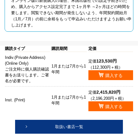
オンライン版の新規購入の場合、米国出版社での設定手続きのた
め、購入からアクセス設定完了まで 1ヶ月半 ～2ヶ月ほどの時間を
要します。閲覧できない期間が発生しないよう、年間契約開始月
（1月／7月）の前に余裕をもって申込みいただけますようお願い申
し上げます。
購読タイプ
購読期間
定価
Indiv.(Private Address)
123,530円
定価
(Online Only)
1月または7月から1
（112,300円＋税）
ご注文時に個人購読確認
年間
書をお送りします。ご署
購入する
名が必要です。
2,415,820円
定価
1月または7月から1
（2,196,200円＋税）
Inst. (Print)
年間
購入する
取扱い書店一覧