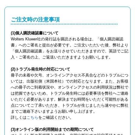
ご注文時の注意事項
(1)個人購読確認書について
Wolters Kluwer社の発行誌を購読される場合は、「個人購読確認
書」へのご署名と提出が必要です。ご注文いただいた後、弊社より
「個人購読確認書」をお送りさせていただきますので、英語でご記
入・ご署名の上、ご返送いただきますようお願いします。
(2)トラブル発生時の対応について
冊子の未着や欠号、オンラインアクセス不具合などのトラブルにつ
いては、出版社側（米国本社）での対応となります。また、お客様
への冊子のご到着状況や、オンラインアクセスの利用状況は弊社で
は把握できないため、トラブル発生時には必要事項を弊社へご連絡
いただく必要があります。解決までお時間をいただく可能性がある
点についてご了承いただき、トラブルが生じましたら速やかに弊社
までご連絡下さいますようお願い申し上げます。
詳しくは
こちら
をご確認ください。
(3)オンライン版の利用開始までの期間について