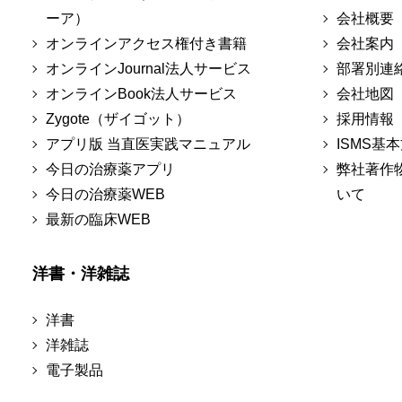
ーア）
会社概要
オンラインアクセス権付き書籍
会社案内
オンラインJournal法人サービス
部署別連
オンラインBook法人サービス
会社地図
Zygote（ザイゴット）
採用情報
アプリ版 当直医実践マニュアル
ISMS基
今日の治療薬アプリ
弊社著作
今日の治療薬WEB
いて
最新の臨床WEB
洋書・洋雑誌
洋書
洋雑誌
電子製品