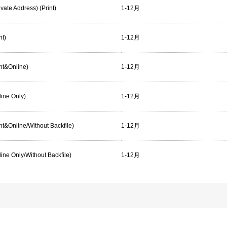
ivate Address) (Print)
1-12月
nt)
1-12月
int&Online)
1-12月
line Only)
1-12月
rint&Online/Without Backfile)
1-12月
nline Only/Without Backfile)
1-12月