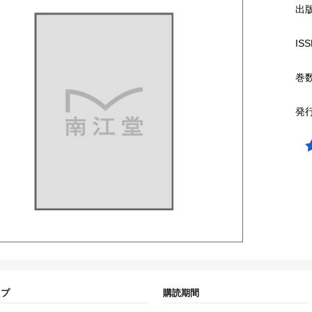
出
ISS
巻
発
イプ
購読期間