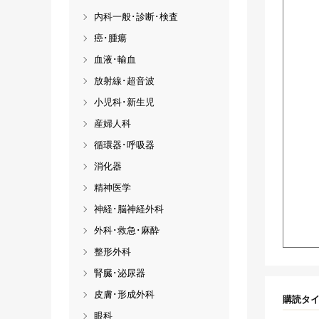
内科一般･診断･検査
癌･腫瘍
血液･輸血
放射線･超音波
小児科･新生児
産婦人科
循環器･呼吸器
消化器
精神医学
神経･脳神経外科
外科･救急･麻酔
整形外科
腎臓･泌尿器
皮膚･形成外科
購読タ
眼科