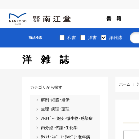
書 籍
和書
洋書
洋雑誌
商品検索
洋雑誌
ホーム
カテゴリから探す
解剖･細胞･遺伝
生理･病理･薬理
ｱﾚﾙｷﾞｰ･免疫･微生物･感染症
内分泌･代謝･生化学
ﾘｳﾏﾁ･ｽﾎﾟｰﾂ･ﾘﾊﾋﾞﾘ･老年病