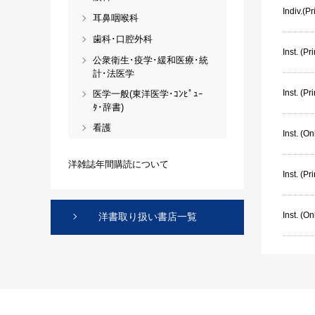
Indiv.(Pr
耳鼻咽喉科
歯科･口腔外科
Inst. (Pri
公衆衛生･疫学･緩和医療･統
計･法医学
Inst. (Pr
医学一般(東洋医学･ｺﾝﾋﾟｭｰ
ﾀ･辞書)
看護
Inst. (On
洋雑誌年間購読について
Inst. (P
Inst. (O
洋書取り扱い書店一覧