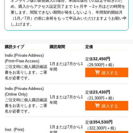
オンライン版の新規購入の場合、米国出版社での設定手続きのた
め、購入からアクセス設定完了まで 1ヶ月半 ～2ヶ月ほどの時間を
要します。閲覧できない期間が発生しないよう、年間契約開始月
（1月／7月）の前に余裕をもって申込みいただけますようお願い申
し上げます。
購読タイプ
購読期間
定価
Indiv.(Private Address)
32,450円
定価
(Print+Free Access)
1月または7月から1
（29,500円＋税）
ご注文時に個人購読確認
年間
書をお送りします。ご署
購入する
名が必要です。
Indiv.(Private Address)
23,430円
定価
(Online Only)
1月または7月から1
（21,300円＋税）
ご注文時に個人購読確認
年間
書をお送りします。ご署
購入する
名が必要です。
354,530円
定価
1月または7月から1
（322,300円＋税）
Inst. (Print)
年間