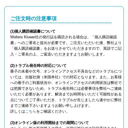
ご注文時の注意事項
(1)個人購読確認書について
Wolters Kluwer社の発行誌を購読される場合は、「個人購読確認
書」へのご署名と提出が必要です。ご注文いただいた後、弊社より
「個人購読確認書」をお送りさせていただきますので、英語でご記
入・ご署名の上、ご返送いただきますようお願いします。
(2)トラブル発生時の対応について
冊子の未着や欠号、オンラインアクセス不具合などのトラブルにつ
いては、出版社側（米国本社）での対応となります。また、お客様
への冊子のご到着状況や、オンラインアクセスの利用状況は弊社で
は把握できないため、トラブル発生時には必要事項を弊社へご連絡
いただく必要があります。解決までお時間をいただく可能性がある
点についてご了承いただき、トラブルが生じましたら速やかに弊社
までご連絡下さいますようお願い申し上げます。
詳しくは
こちら
をご確認ください。
(3)オンライン版の利用開始までの期間について