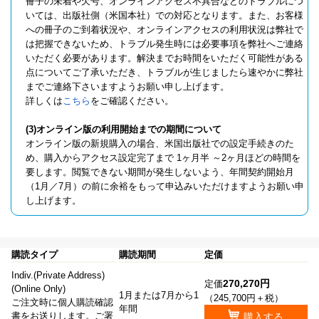
冊子の未着や欠号、オンラインアクセス不具合などのトラブルにつ
いては、出版社側（米国本社）での対応となります。また、お客様
への冊子のご到着状況や、オンラインアクセスの利用状況は弊社で
は把握できないため、トラブル発生時には必要事項を弊社へご連絡
いただく必要があります。解決までお時間をいただく可能性がある
点についてご了承いただき、トラブルが生じましたら速やかに弊社
までご連絡下さいますようお願い申し上げます。
詳しくは
こちら
をご確認ください。
(3)オンライン版の利用開始までの期間について
オンライン版の新規購入の場合、米国出版社での設定手続きのた
め、購入からアクセス設定完了まで 1ヶ月半 ～2ヶ月ほどの時間を
要します。閲覧できない期間が発生しないよう、年間契約開始月
（1月／7月）の前に余裕をもって申込みいただけますようお願い申
し上げます。
購読タイプ
購読期間
定価
Indiv.(Private Address)
270,270円
定価
(Online Only)
1月または7月から1
（245,700円＋税）
ご注文時に個人購読確認
年間
書をお送りします。ご署
購入する