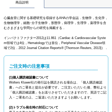
商品説明
心臓血管に関する基礎研究を収録するAHAの学会誌．生物学，生化学，
生物物理学，細胞･分子生物学，形態学，病理学，生理学，薬理学を含
むさまざまな学問からの研究を掲載する．
インパクトファクター2012は11.861（Cardiac & Cardiovascular Syste
m領域では4位，Hematologyでは首位，Peripheral Vascular Disease領
域で2位．2012 Journal Citation Reports® [Thomson Reuters, 2013]）．
ご注文時の注意事項
(1)個人購読確認書について
Wolters Kluwer社の発行誌を購読される場合は、「個人購読確認
書」へのご署名と提出が必要です。ご注文いただいた後、弊社より
「個人購読確認書」をお送りさせていただきますので、英語でご記
入・ご署名の上、ご返送いただきますようお願いします。
(2)トラブル発生時の対応について