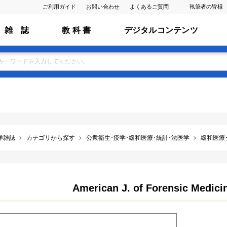
ご利用ガイド
お問い合わせ
よくあるご質問
執筆者の皆様
雑 誌
教 科 書
デジタルコンテンツ
洋雑誌
カテゴリから探す
公衆衛生･疫学･緩和医療･統計･法医学
緩和医療
American J. of Forensic Medici