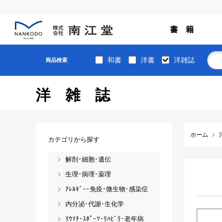
書 籍
和書
洋書
洋雑誌
商品検索
洋雑誌
ホーム
カテゴリから探す
解剖･細胞･遺伝
生理･病理･薬理
ｱﾚﾙｷﾞｰ･免疫･微生物･感染症
内分泌･代謝･生化学
ﾘｳﾏﾁ･ｽﾎﾟｰﾂ･ﾘﾊﾋﾞﾘ･老年病