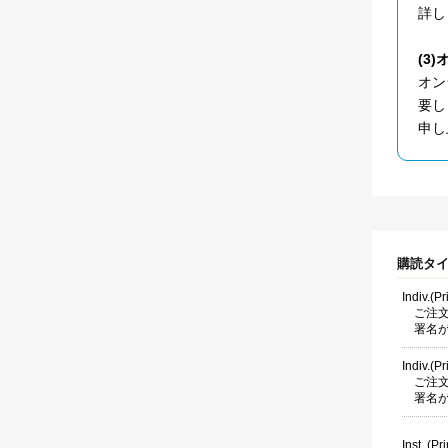
詳し
(3
オン
要し
申し
購読タ
Indiv.(P
ご注
署名
Indiv.(P
ご注
署名
Inst. (Pri