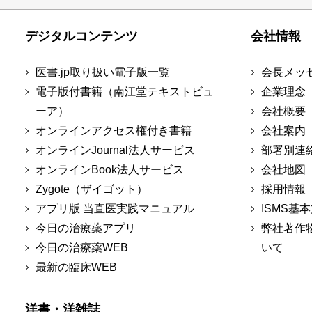
デジタルコンテンツ
会社情報
医書.jp取り扱い電子版一覧
会長メッ
電子版付書籍（南江堂テキストビュ
企業理念
ーア）
会社概要
オンラインアクセス権付き書籍
会社案内
オンラインJournal法人サービス
部署別連
オンラインBook法人サービス
会社地図
Zygote（ザイゴット）
採用情報
アプリ版 当直医実践マニュアル
ISMS基
今日の治療薬アプリ
弊社著作
今日の治療薬WEB
いて
最新の臨床WEB
洋書・洋雑誌