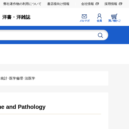
弊社著作物の利用について
書店様向け情報
会社情報
採用情報
洋書・洋雑誌
メルマガ
会員
買い物かご
･統計･医学倫理･法医学
ne and Pathology