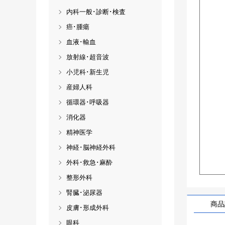
内科一般･診断･検査
癌･腫瘍
血液･輸血
放射線･超音波
小児科･新生児
産婦人科
循環器･呼吸器
消化器
精神医学
神経･脳神経外科
外科･救急･麻酔
整形外科
腎臓･泌尿器
商品
皮膚･形成外科
眼科