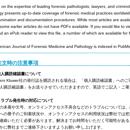
on the expertise of leading forensic pathologists, lawyers, and crimin
y presents up-to-date coverage of forensic medical practices worldwide.
mination and documentation procedures. While most articles are avail
some earlier articles do not have PDFs available. If you would like to vi
 an ePub reader to view this file, a number of which are available for f
rican Journal of Forensic Medicine and Pathology​ is indexed in PubMe
注文時の注意事項
)個人購読確認書について
lters Kluwer社の発行誌を購読される場合は、「個人購読確認書」
人購読確認書」をお送りさせていただきますので、英語でご記入・ご署
)トラブル発生時の対応について
の未着や欠号、オンラインアクセス不具合などのトラブルについては、
への冊子のご到着状況や、オンラインアクセスの利用状況は弊社では把
連絡いただく必要があります。解決までお時間をいただく可能性がある
かに弊社までご連絡下さいますようお願い申し上げます。