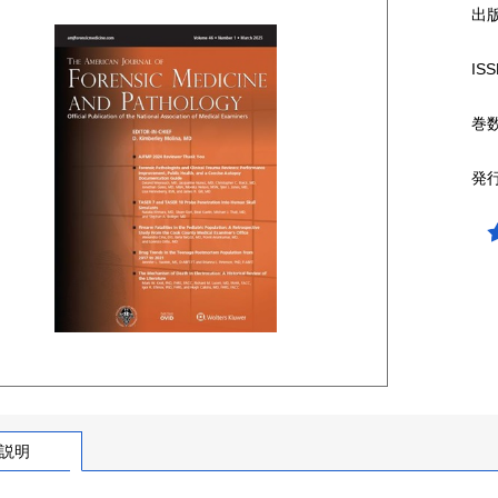
出
ISS
巻
発
説明