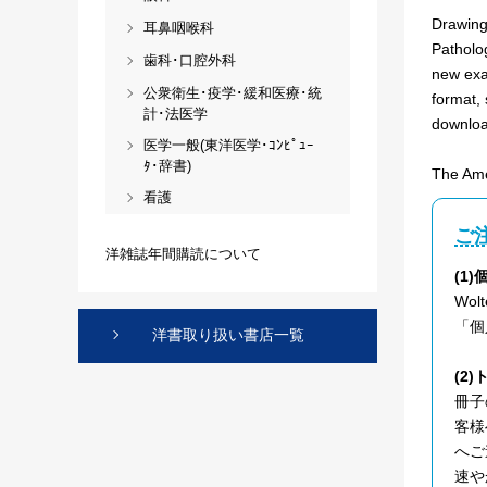
Drawing 
耳鼻咽喉科
Patholog
歯科･口腔外科
new exa
公衆衛生･疫学･緩和医療･統
format, 
計･法医学
download
医学一般(東洋医学･ｺﾝﾋﾟｭｰ
ﾀ･辞書)
The Ame
看護
ご
洋雑誌年間購読について
(1
Wo
「個
洋書取り扱い書店一覧
(2
冊子
客様
へご
速や