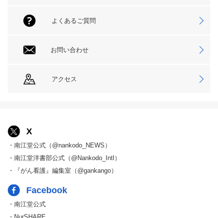
よくあるご質問
お問い合わせ
アクセス
X
・南江堂公式（@nankodo_NEWS）
・南江堂洋書部公式（@Nankodo_Intl）
・『がん看護』編集室（@gankango）
Facebook
・南江堂公式
・NurSHARE