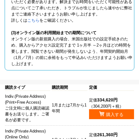
いただく必要があります。解決までお時間をいただく可能性がある
点についてご了承いただき、トラブルが生じましたら速やかに弊社
までご連絡下さいますようお願い申し上げます。
詳しくは
こちら
をご確認ください。
(3)オンライン版の利用開始までの期間について
オンライン版の新規購入の場合、米国出版社での設定手続きのた
め、購入からアクセス設定完了まで 1ヶ月半 ～2ヶ月ほどの時間を
要します。閲覧できない期間が発生しないよう、年間契約開始月
（1月／7月）の前に余裕をもって申込みいただけますようお願い申
し上げます。
購読タイプ
購読期間
定価
Indiv.(Private Address)
334,620円
定価
(Print+Free Access)
1月または7月から1
（304,200円＋税）
ご注文時に個人購読確認
年間
書をお送りします。ご署
購入する
名が必要です。
Indiv.(Private Address)
261,360円
定価
(Online Only)