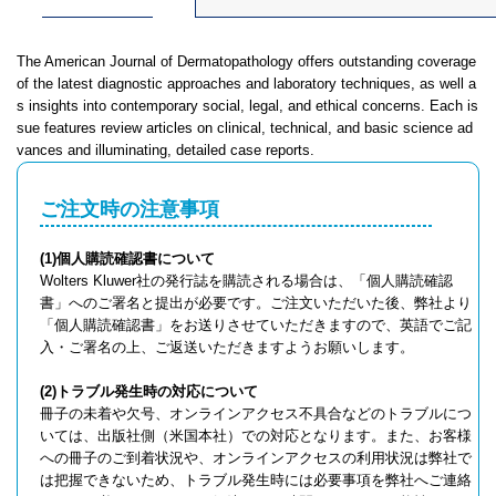
​The American Journal of Dermatopathology offers outstanding coverage
of the latest diagnostic approaches and laboratory techniques, as well a
s insights into contemporary social, legal, and ethical concerns. Each is
sue features review articles on clinical, technical, and basic science ad
vances and illuminating, detailed case reports.
ご注文時の注意事項
(1)個人購読確認書について
Wolters Kluwer社の発行誌を購読される場合は、「個人購読確認
書」へのご署名と提出が必要です。ご注文いただいた後、弊社より
「個人購読確認書」をお送りさせていただきますので、英語でご記
入・ご署名の上、ご返送いただきますようお願いします。
(2)トラブル発生時の対応について
冊子の未着や欠号、オンラインアクセス不具合などのトラブルにつ
いては、出版社側（米国本社）での対応となります。また、お客様
への冊子のご到着状況や、オンラインアクセスの利用状況は弊社で
は把握できないため、トラブル発生時には必要事項を弊社へご連絡