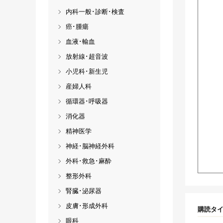
内科一般･診断･検査
癌･腫瘍
血液･輸血
放射線･超音波
小児科･新生児
産婦人科
循環器･呼吸器
消化器
精神医学
神経･脳神経外科
外科･救急･麻酔
整形外科
腎臓･泌尿器
皮膚･形成外科
購読タ
眼科