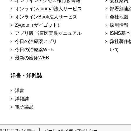
オンラインアクセス権付き書籍
会社案内
オンラインJournal法人サービス
部署別連
オンラインBook法人サービス
会社地図
Zygote（ザイゴット）
採用情報
アプリ版 当直医実践マニュアル
ISMS基
今日の治療薬アプリ
弊社著作
今日の治療薬WEB
いて
最新の臨床WEB
洋書・洋雑誌
洋書
洋雑誌
電子製品
取引法に基づく表示
ソーシャルメディアポリシー