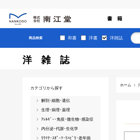
書 籍
和書
洋書
洋雑誌
商品検索
洋雑誌
ホーム
カテゴリから探す
解剖･細胞･遺伝
生理･病理･薬理
ｱﾚﾙｷﾞｰ･免疫･微生物･感染症
内分泌･代謝･生化学
ﾘｳﾏﾁ･ｽﾎﾟｰﾂ･ﾘﾊﾋﾞﾘ･老年病