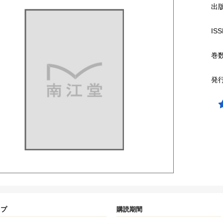
出
ISS
巻
発
イプ
購読期間