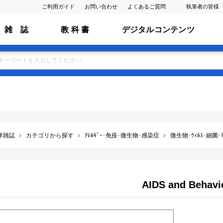
ご利用ガイド
お問い合わせ
よくあるご質問
執筆者の皆様
雑 誌
教 科 書
デジタルコンテンツ
洋雑誌
カテゴリから探す
ｱﾚﾙｷﾞｰ･免疫･微生物･感染症
微生物･ｳｨﾙｽ･細菌
AIDS and Behavi