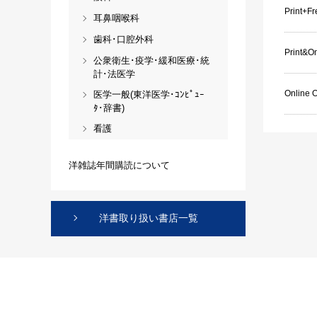
Print+F
耳鼻咽喉科
歯科･口腔外科
Print&On
公衆衛生･疫学･緩和医療･統
計･法医学
Online 
医学一般(東洋医学･ｺﾝﾋﾟｭｰ
ﾀ･辞書)
看護
洋雑誌年間購読について
洋書取り扱い書店一覧