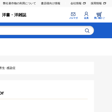
弊社著作物の利用について
書店様向け情報
会社情報
採用情報
洋書・洋雑誌
メルマガ
会員
買い物かご
･寄生･感染症
or