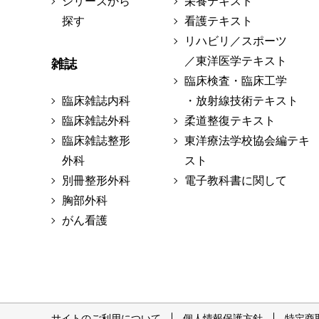
シリーズから
栄養テキスト
探す
看護テキスト
リハビリ／スポーツ
／東洋医学テキスト
雑誌
臨床検査・臨床工学
臨床雑誌内科
・放射線技術テキスト
臨床雑誌外科
柔道整復テキスト
臨床雑誌整形
東洋療法学校協会編テキ
外科
スト
別冊整形外科
電子教科書に関して
胸部外科
がん看護
サイトのご利用について
個人情報保護方針
特定商