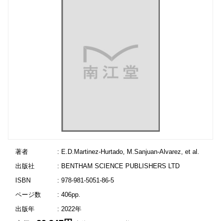
著者
: E.D.Martinez-Hurtado, M.Sanjuan-Alvarez, et al.
出版社
: BENTHAM SCIENCE PUBLISHERS LTD
ISBN
: 978-981-5051-86-5
ページ数
: 406pp.
出版年
: 2022年