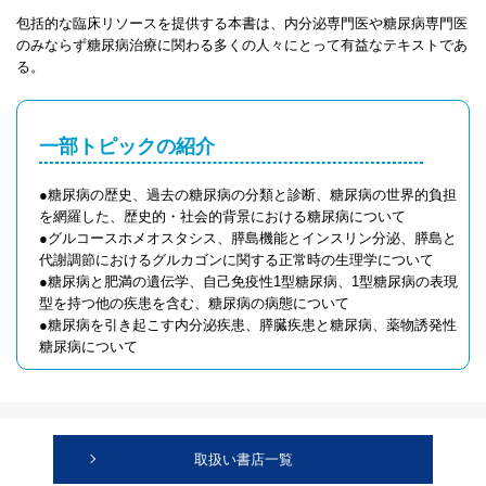
包括的な臨床リソースを提供する本書は、内分泌専門医や糖尿病専門医
のみならず糖尿病治療に関わる多くの人々にとって有益なテキストであ
る。
一部トピックの紹介
●糖尿病の歴史、過去の糖尿病の分類と診断、糖尿病の世界的負担
を網羅した、歴史的・社会的背景における糖尿病について
●グルコースホメオスタシス、膵島機能とインスリン分泌、膵島と
代謝調節におけるグルカゴンに関する正常時の生理学について
●糖尿病と肥満の遺伝学、自己免疫性1型糖尿病、1型糖尿病の表現
型を持つ他の疾患を含む、糖尿病の病態について
●糖尿病を引き起こす内分泌疾患、膵臓疾患と糖尿病、薬物誘発性
糖尿病について
取扱い書店一覧