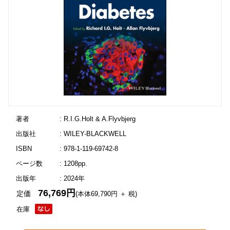
著者
: R.I.G.Holt & A.Flyvbjerg
出版社
: WILEY-BLACKWELL
ISBN
: 978-1-119-69742-8
ページ数
: 1208pp.
出版年
: 2024年
76,769円
定価
(本体69,790円 ＋ 税)
在庫