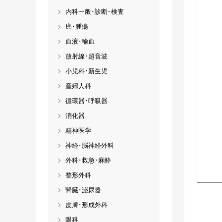
内科一般･診断･検査
癌･腫瘍
血液･輸血
放射線･超音波
小児科･新生児
産婦人科
循環器･呼吸器
消化器
精神医学
神経･脳神経外科
外科･救急･麻酔
整形外科
腎臓･泌尿器
皮膚･形成外科
眼科