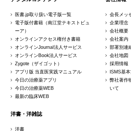
医書.jp取り扱い電子版一覧
会長メッ
電子版付書籍（南江堂テキストビュ
企業理念
ーア）
会社概要
オンラインアクセス権付き書籍
会社案内
オンラインJournal法人サービス
部署別連
オンラインBook法人サービス
会社地図
Zygote（ザイゴット）
採用情報
アプリ版 当直医実践マニュアル
ISMS基
今日の治療薬アプリ
弊社著作
今日の治療薬WEB
いて
最新の臨床WEB
洋書・洋雑誌
洋書