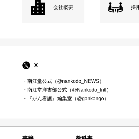
会社概要
採
X
・南江堂公式（@nankodo_NEWS）
・南江堂洋書部公式（@Nankodo_Intl）
・『がん看護』編集室（@gankango）
書籍
教科書