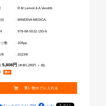
者
: R.M.Lemoli & A.Venditti
版社
: MINERVA MEDICA
N
: 978-88-5532-193-8
ージ数
: 208pp.
版年
: 2023年
5,808円
価
(本体5,280円 ＋ 税)
庫
ほしいものリストに登録
いいね