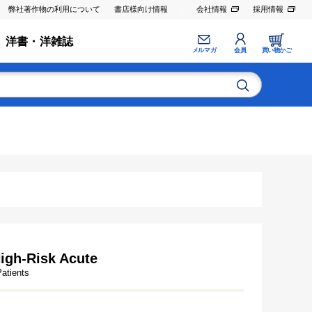
弊社著作物の利用について
書店様向け情報
会社情報
採用情報
洋書・洋雑誌
メルマガ
会員
買い物かご
igh-Risk Acute
Patients