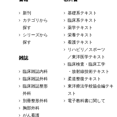
新刊
基礎系テキスト
カテゴリから
臨床系テキスト
探す
薬学テキスト
シリーズから
栄養テキスト
探す
看護テキスト
リハビリ／スポーツ
／東洋医学テキスト
雑誌
臨床検査・臨床工学
臨床雑誌内科
・放射線技術テキスト
臨床雑誌外科
柔道整復テキスト
臨床雑誌整形
東洋療法学校協会編テキ
外科
スト
別冊整形外科
電子教科書に関して
胸部外科
がん看護