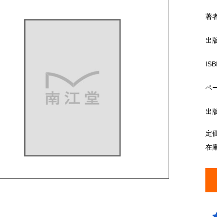
著
出
ISB
ペ
出
定
在