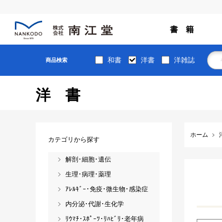
書 籍
和書
洋書
洋雑誌
商品検索
洋書
ホーム
カテゴリから探す
解剖･細胞･遺伝
生理･病理･薬理
ｱﾚﾙｷﾞｰ･免疫･微生物･感染症
内分泌･代謝･生化学
ﾘｳﾏﾁ･ｽﾎﾟｰﾂ･ﾘﾊﾋﾞﾘ･老年病