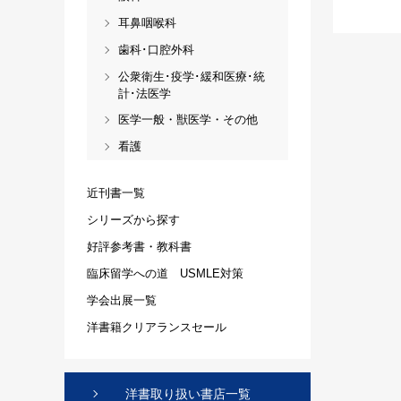
耳鼻咽喉科
歯科･口腔外科
公衆衛生･疫学･緩和医療･統
計･法医学
医学一般・獣医学・その他
看護
近刊書一覧
シリーズから探す
好評参考書・教科書
臨床留学への道 USMLE対策
学会出展一覧
洋書籍クリアランスセール
洋書取り扱い書店一覧