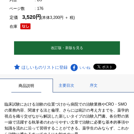
ページ数
: 176
3,520円
定価
(本体3,200円 ＋ 税)
在庫
改訂版・新版を見る
ほしいものリストに登録
いいね
主要目次
序文
商品説明
臨床試験における治験の位置づけから病院での治験業務やCRO・SMO
の業務内容、関連する法と倫理、さらには統計の考え方までを、薬学的
視点を織り交ぜながら解説した新しいタイプの治験入門書。各分野の第
一線で活躍する執筆者のわかりやすい文章で治験に必要な基本的事項や
知識を流れに沿って習得することができる。薬学生のみならず、これか