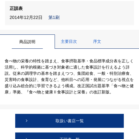
正誤表
2014年12月22日
第1刷
主要目次
序文
商品説明
食べ物の栄養の特性を踏まえ、食事摂取基準・食品標準成分表を正しく
活用し、科学的根拠に基づき対象者に適した食事設計を行えるよう詳
説。従来の調理学の基本を踏まえつつ、集団給食、一般・特別治療食、
災害時の食事設計、食育など、他科目への応用・発展につながる視点を
盛り込み総合的に学習できるよう構成。改正国試出題基準「食べ物と健
康」準拠、『食べ物と健康Ⅱ食事設計と栄養』の改訂新版。
取扱い書店一覧