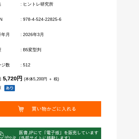
集
: ヒントレ研究所
N
: 978-4-524-22825-6
行年月
: 2026年3月
型
: B5変型判
ージ数
: 512
5,720円
価
(本体5,200円 ＋ 税)
庫