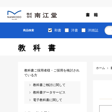
書 籍
和書
洋書
洋雑誌
商品検索
教科書
ホーム
教科書ご採用者様・ご採用を検討され
ている方
教科書ご検討に関して
教科書データサービス
電子教科書に関して