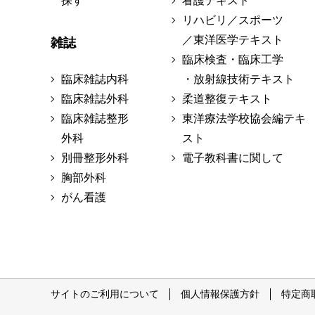
探す
看護テキスト
リハビリ／スポーツ
／東洋医学テキスト
雑誌
臨床検査・臨床工学
臨床雑誌内科
・放射線技術テキスト
臨床雑誌外科
柔道整復テキスト
臨床雑誌整形
東洋療法学校協会編テキ
外科
スト
別冊整形外科
電子教科書に関して
胸部外科
がん看護
サイトのご利用について
個人情報保護方針
特定商