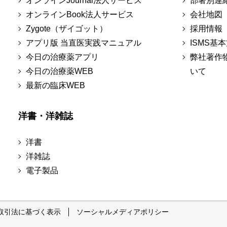
オンラインJournal法人サービス
部署別連
オンラインBook法人サービス
会社地図
Zygote（ザイゴット）
採用情報
アプリ版 当直医実践マニュアル
ISMS基
今日の治療薬アプリ
弊社著作
今日の治療薬WEB
いて
最新の臨床WEB
洋書・洋雑誌
洋書
洋雑誌
電子製品
取引法に基づく表示
ソーシャルメディアポリシー