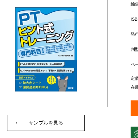
編
ISB
発
判
ペ
定
在
サンプルを見る