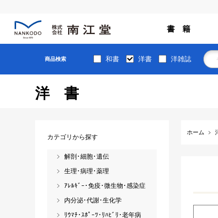
書 籍
和書
洋書
洋雑誌
商品検索
洋書
ホーム
カテゴリから探す
解剖･細胞･遺伝
生理･病理･薬理
ｱﾚﾙｷﾞｰ･免疫･微生物･感染症
内分泌･代謝･生化学
ﾘｳﾏﾁ･ｽﾎﾟｰﾂ･ﾘﾊﾋﾞﾘ･老年病