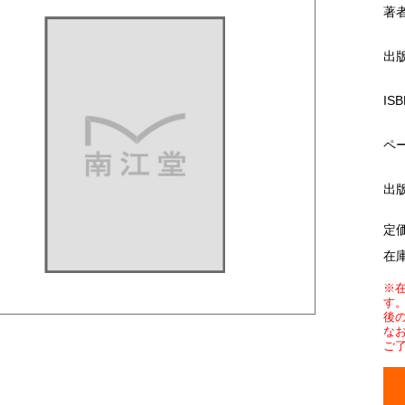
著
出
ISB
ペ
出
定
在
※
す
後
な
ご