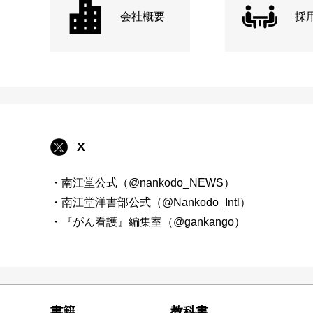
会社概要
採
X
・南江堂公式（@nankodo_NEWS）
・南江堂洋書部公式（@Nankodo_Intl）
・『がん看護』編集室（@gankango）
書籍
教科書