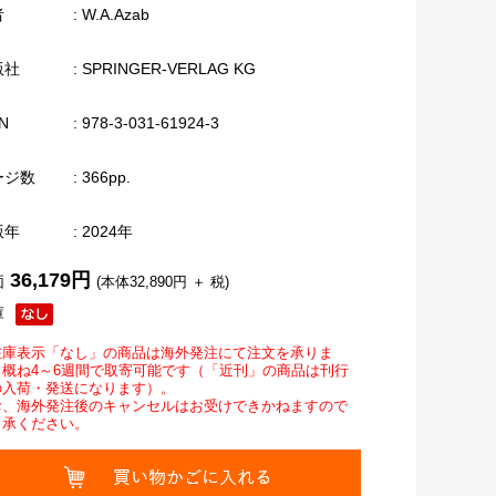
者
: W.A.Azab
版社
: SPRINGER-VERLAG KG
N
: 978-3-031-61924-3
ージ数
: 366pp.
版年
: 2024年
36,179円
価
(本体32,890円 ＋ 税)
庫
在庫表示「なし」の商品は海外発注にて注文を承りま
。概ね4～6週間で取寄可能です（「近刊」の商品は刊行
の入荷・発送になります）。
お、海外発注後のキャンセルはお受けできかねますので
了承ください。