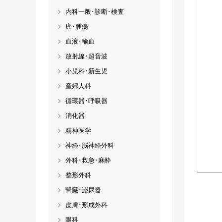
内科一般･診断･検査
癌･腫瘍
血液･輸血
放射線･超音波
小児科･新生児
産婦人科
循環器･呼吸器
消化器
精神医学
神経･脳神経外科
外科･救急･麻酔
整形外科
腎臓･泌尿器
皮膚･形成外科
眼科