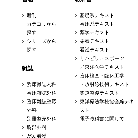
新刊
基礎系テキスト
カテゴリから
臨床系テキスト
探す
薬学テキスト
シリーズから
栄養テキスト
探す
看護テキスト
リハビリ／スポーツ
／東洋医学テキスト
雑誌
臨床検査・臨床工学
臨床雑誌内科
・放射線技術テキスト
臨床雑誌外科
柔道整復テキスト
臨床雑誌整形
東洋療法学校協会編テキ
外科
スト
別冊整形外科
電子教科書に関して
胸部外科
がん看護