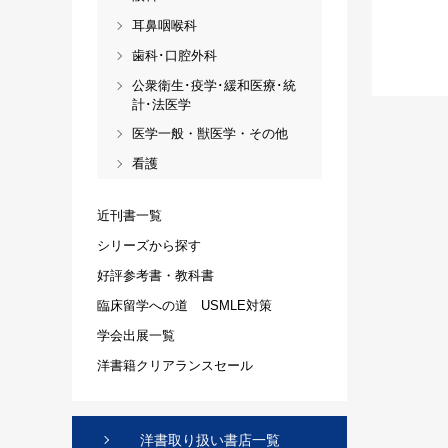
耳鼻咽喉科
歯科･口腔外科
公衆衛生･疫学･緩和医療･統
計･法医学
医学一般・獣医学・その他
看護
近刊書一覧
シリーズから探す
好評参考書・教科書
臨床留学への道 USMLE対策
学会出展一覧
洋書籍クリアランスセール
洋書取り扱い書店一覧