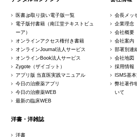
医書.jp取り扱い電子版一覧
会長メッ
電子版付書籍（南江堂テキストビュ
企業理念
ーア）
会社概要
オンラインアクセス権付き書籍
会社案内
オンラインJournal法人サービス
部署別連
オンラインBook法人サービス
会社地図
Zygote（ザイゴット）
採用情報
アプリ版 当直医実践マニュアル
ISMS基
今日の治療薬アプリ
弊社著作
今日の治療薬WEB
いて
最新の臨床WEB
洋書・洋雑誌
洋書