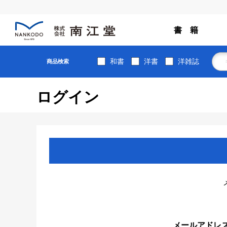
書 籍
和書
洋書
洋雑誌
商品検索
ログイン
メールアドレ