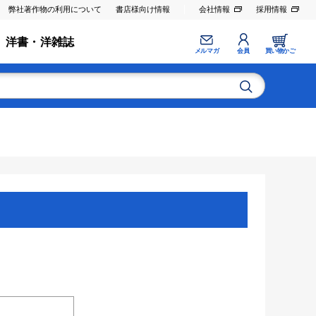
弊社著作物の利用について
書店様向け情報
会社情報
採用情報
洋書・洋雑誌
メルマガ
会員
買い物かご
。