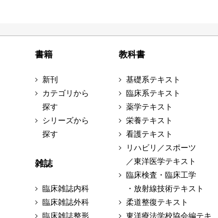
書籍
教科書
新刊
基礎系テキスト
カテゴリから
臨床系テキスト
探す
薬学テキスト
シリーズから
栄養テキスト
探す
看護テキスト
リハビリ／スポーツ
／東洋医学テキスト
雑誌
臨床検査・臨床工学
臨床雑誌内科
・放射線技術テキスト
臨床雑誌外科
柔道整復テキスト
臨床雑誌整形
東洋療法学校協会編テキ