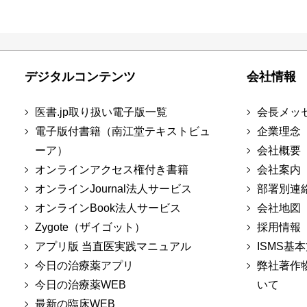
デジタルコンテンツ
会社情報
医書.jp取り扱い電子版一覧
会長メッ
電子版付書籍（南江堂テキストビュ
企業理念
ーア）
会社概要
オンラインアクセス権付き書籍
会社案内
オンラインJournal法人サービス
部署別連
オンラインBook法人サービス
会社地図
Zygote（ザイゴット）
採用情報
アプリ版 当直医実践マニュアル
ISMS基
今日の治療薬アプリ
弊社著作
今日の治療薬WEB
いて
最新の臨床WEB