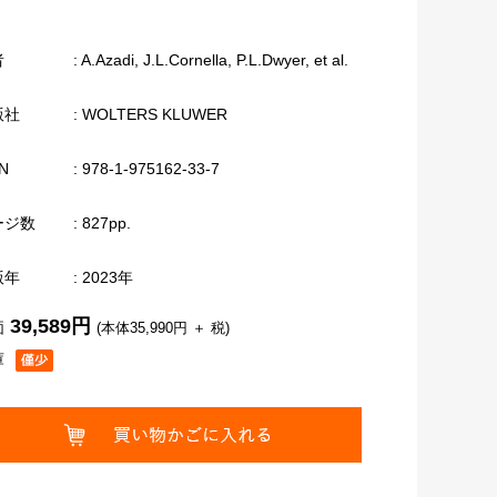
者
: A.Azadi, J.L.Cornella, P.L.Dwyer, et al.
版社
: WOLTERS KLUWER
N
: 978-1-975162-33-7
ージ数
: 827pp.
版年
: 2023年
39,589円
価
(本体35,990円 ＋ 税)
庫