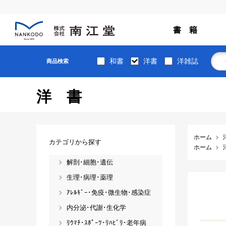
書 籍
和書
洋書
洋雑誌
商品検索
洋書
ホーム
カテゴリから探す
ホーム
解剖･細胞･遺伝
生理･病理･薬理
ｱﾚﾙｷﾞｰ･免疫･微生物･感染症
内分泌･代謝･生化学
ﾘｳﾏﾁ･ｽﾎﾟｰﾂ･ﾘﾊﾋﾞﾘ･老年病