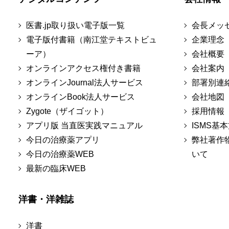
医書.jp取り扱い電子版一覧
会長メッ
電子版付書籍（南江堂テキストビュ
企業理念
ーア）
会社概要
オンラインアクセス権付き書籍
会社案内
オンラインJournal法人サービス
部署別連
オンラインBook法人サービス
会社地図
Zygote（ザイゴット）
採用情報
アプリ版 当直医実践マニュアル
ISMS基
今日の治療薬アプリ
弊社著作
今日の治療薬WEB
いて
最新の臨床WEB
洋書・洋雑誌
洋書