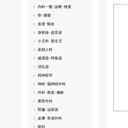
内科一般･診断･検査
癌･腫瘍
血液･輸血
放射線･超音波
小児科･新生児
産婦人科
循環器･呼吸器
消化器
精神医学
神経･脳神経外科
外科･救急･麻酔
整形外科
腎臓･泌尿器
皮膚･形成外科
眼科