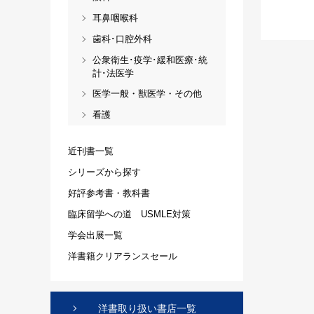
耳鼻咽喉科
歯科･口腔外科
公衆衛生･疫学･緩和医療･統
計･法医学
医学一般・獣医学・その他
看護
近刊書一覧
シリーズから探す
好評参考書・教科書
臨床留学への道 USMLE対策
学会出展一覧
洋書籍クリアランスセール
洋書取り扱い書店一覧