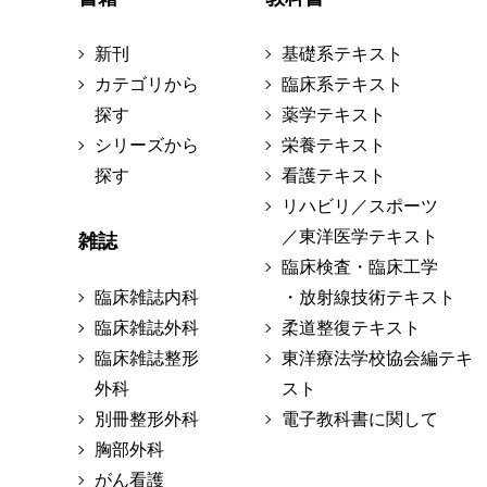
新刊
基礎系テキスト
カテゴリから
臨床系テキスト
探す
薬学テキスト
シリーズから
栄養テキスト
探す
看護テキスト
リハビリ／スポーツ
／東洋医学テキスト
雑誌
臨床検査・臨床工学
臨床雑誌内科
・放射線技術テキスト
臨床雑誌外科
柔道整復テキスト
臨床雑誌整形
東洋療法学校協会編テキ
外科
スト
別冊整形外科
電子教科書に関して
胸部外科
がん看護