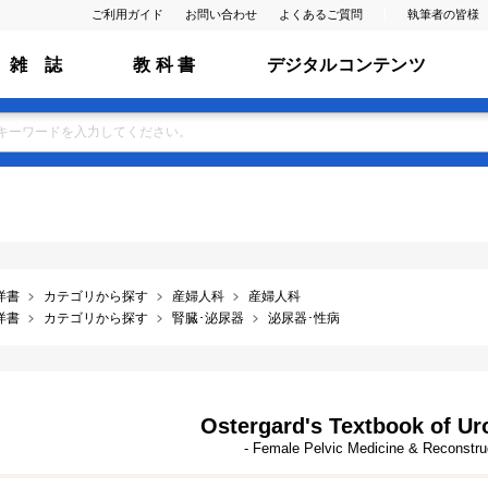
ご利用ガイド
お問い合わせ
よくあるご質問
執筆者の皆様
雑 誌
教 科 書
デジタルコンテンツ
洋書
カテゴリから探す
産婦人科
産婦人科
洋書
カテゴリから探す
腎臓･泌尿器
泌尿器･性病
Ostergard's Textbook of U
- Female Pelvic Medicine & Reconstru