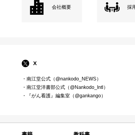
会社概要
採
X
・南江堂公式（@nankodo_NEWS）
・南江堂洋書部公式（@Nankodo_Intl）
・『がん看護』編集室（@gankango）
書籍
教科書