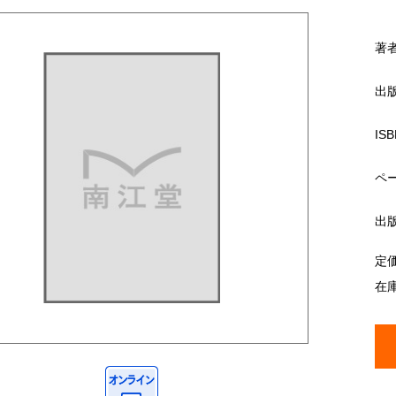
著
出
ISB
ペ
出
定
在