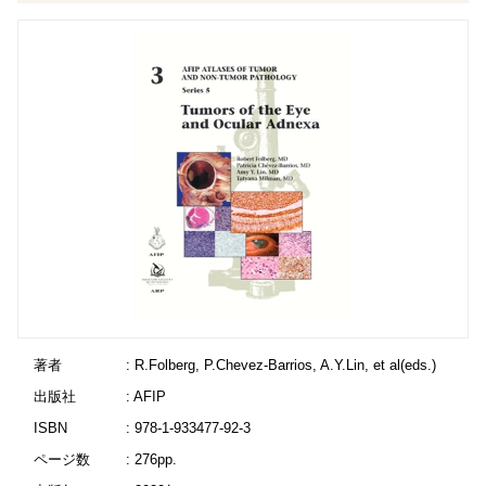
著者
: R.Folberg, P.Chevez-Barrios, A.Y.Lin, et al(eds.)
出版社
: AFIP
ISBN
: 978-1-933477-92-3
ページ数
: 276pp.