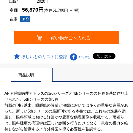
出版年
: 2020年
56,870円
定価
(本体51,700円 ＋ 税)
在庫
ほしいものリストに登録
いいね
商品説明
AFIP腫瘍病理アトラスの3rdシリーズと4thシリーズの各巻を基に作り上
げられた、5thシリーズの第3巻！
前版の刊行以来、眼腫瘍の診断と治療においては多くの重要な進展があ
った。新しい5thシリーズの最新刊である本書では、これらの進展を網
羅し、眼科領域における詳細かつ豊富な病理画像を収載する。著者ら
は、眼科腫瘍の病理学は正しい診断を行うだけでなく、患者の視力を維
持しながら治療するよう外科医を導く必要性を強調する。