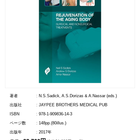
著者
: N.S.Sadick, A.S.Dorizas & A.Nassar (eds.)
出版社
: JAYPEE BROTHERS MEDICAL PUB
ISBN
: 978-1-909836-14-3
ページ数
: 148pp.(80illus.)
出版年
: 2017年