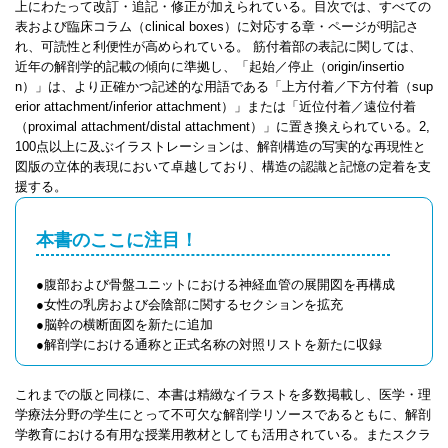
上にわたって改訂・追記・修正が加えられている。目次では、すべての
表および臨床コラム（clinical boxes）に対応する章・ページが明記さ
れ、可読性と利便性が高められている。 筋付着部の表記に関しては、
近年の解剖学的記載の傾向に準拠し、「起始／停止（origin/insertio
n）」は、より正確かつ記述的な用語である「上方付着／下方付着（sup
erior attachment/inferior attachment）」または「近位付着／遠位付着
（proximal attachment/distal attachment）」に置き換えられている。2,
100点以上に及ぶイラストレーションは、解剖構造の写実的な再現性と
図版の立体的表現において卓越しており、構造の認識と記憶の定着を支
援する。
本書のここに注目！
●腹部および骨盤ユニットにおける神経血管の展開図を再構成
●女性の乳房および会陰部に関するセクションを拡充
●脳幹の横断面図を新たに追加
●解剖学における通称と正式名称の対照リストを新たに収録
これまでの版と同様に、本書は精緻なイラストを多数掲載し、医学・理
学療法分野の学生にとって不可欠な解剖学リソースであるともに、解剖
学教育における有用な授業用教材としても活用されている。またスクラ