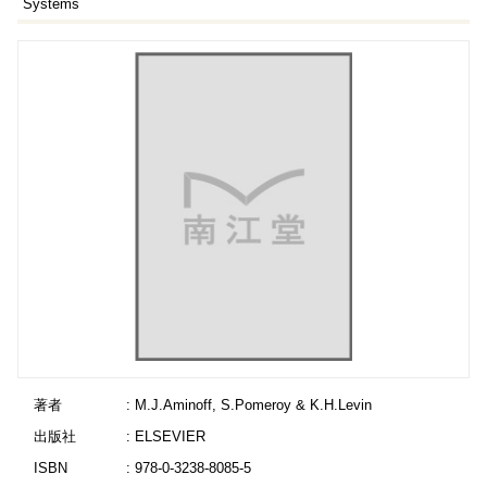
Systems
著者
: M.J.Aminoff, S.Pomeroy & K.H.Levin
出版社
: ELSEVIER
ISBN
: 978-0-3238-8085-5