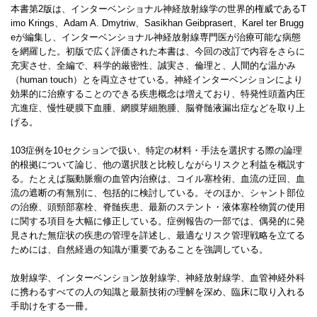
本書第2版は、インターベンショナル神経放射線学の世界的権威であるT
imo Krings、Adam A. Dmytriw、Sasikhan Geibprasert、Karel ter Brugg
eが編集し、インターベンショナル神経放射線専門医が治療可能な病態
を網羅した。初版で広く評価された本書は、今回の改訂で内容をさらに
充実させ、全編で、科学的厳密性、誠実さ、倫理と、人間的な温かみ
（human touch）とを両立させている。神経インターベンションにより
効果的に治療することのできる疾患概念は増えており、特発性頭蓋内圧
亢進症、慢性硬膜下血腫、網膜芽細胞腫、脳脊髄液漏出症などを取り上
げる。
103症例を10セクションで扱い、特定の材料・手法を選択する際の論理
的根拠について論じ、他の選択肢と比較しながらリスクと利益を概説す
る。たとえば脳動脈瘤の血管内治療は、コイル塞栓術、血流の迂回、血
流の遮断の有無別に、包括的に検討している。そのほか、シャント部位
の治療、頭頸部塞栓、脊髄疾患、最新のステント・液体塞栓物質の使用
に関する項目を大幅に修正している。症例報告の一部では、偶発的に発
見された無症状の疾患の管理を詳述し、最適なリスク管理戦略を立てる
ためには、自然経過の知識が重要であることを強調している。
放射線学、インターベンション放射線学、神経放射線学、血管神経外科
に携わるすべての人の知識と最新技術の理解を深め、臨床に取り入れる
手助けをする一冊。