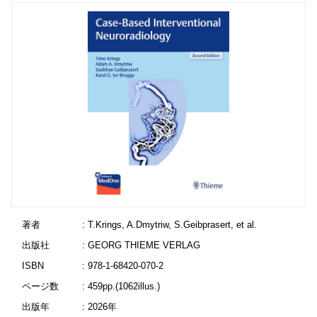
著者
: T.Krings, A.Dmytriw, S.Geibprasert, et al.
出版社
: GEORG THIEME VERLAG
ISBN
: 978-1-68420-070-2
ページ数
: 459pp.(1062illus.)
出版年
: 2026年