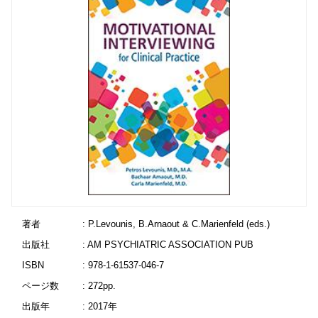
著者
: P.Levounis, B.Arnaout & C.Marienfeld (eds.)
出版社
: AM PSYCHIATRIC ASSOCIATION PUB
ISBN
: 978-1-61537-046-7
ページ数
: 272pp.
出版年
: 2017年