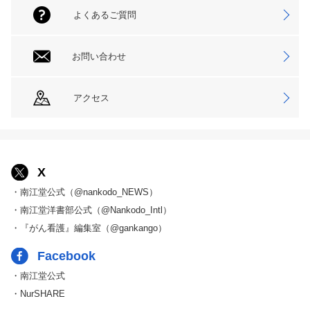
よくあるご質問
お問い合わせ
アクセス
X
・南江堂公式（@nankodo_NEWS）
・南江堂洋書部公式（@Nankodo_Intl）
・『がん看護』編集室（@gankango）
Facebook
・南江堂公式
・NurSHARE