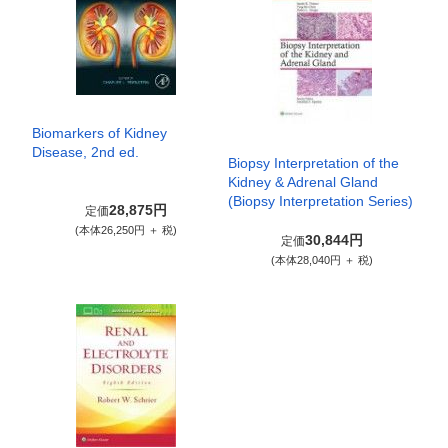
Biomarkers of Kidney
Disease, 2nd ed.
Biopsy Interpretation of the
Kidney & Adrenal Gland
(Biopsy Interpretation Series)
28,875円
定価
(本体26,250円 ＋ 税)
30,844円
定価
(本体28,040円 ＋ 税)