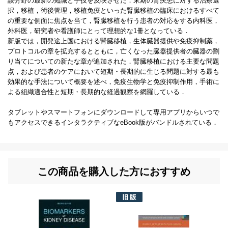
該分野の最新の知識と手技を反映させた．末期の腎疾患に対する治療選
択，移植，術後管理，移植免疫といった腎臓移植の臨床におけるすべて
の重要な側面に焦点を当て，腎臓移植を行う患者の対応をする内科医，
外科医，研究者や看護師にとって理想的な1冊となっている．
新版では，開発途上国における腎臓移植，生体臓器提供や免疫抑制薬，
プロトコルの章を拡充するとともに，亡くなった臓器提供者の臓器の割
り当てについての新たな章が追加された．腎臓移植における主要な問題
点，および患者のケアにおいて短期・長期的に生じる問題に対する最も
効果的な手法について概要を述べ，免疫生物学と免疫抑制作用，手術に
よる組織適合性と短期・長期的な経過観察を網羅している．
タブレットやスマートフォンにダウンロードして専用アプリからいつで
もアクセスできるインタラクティブなeBook版がバンドルされている．
この商品を購入した方におすすめ