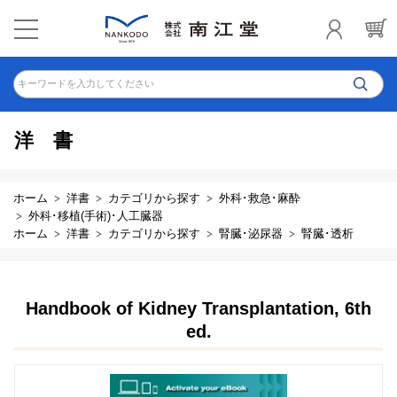
キーワードを入力してください
洋書
ホーム
洋書
カテゴリから探す
外科･救急･麻酔
外科･移植(手術)･人工臓器
ホーム
洋書
カテゴリから探す
腎臓･泌尿器
腎臓･透析
Handbook of Kidney Transplantation, 6th
ed.