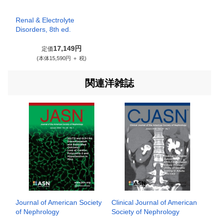
Renal & Electrolyte
Disorders, 8th ed.
17,149円
定価
(本体15,590円 ＋ 税)
関連洋雑誌
Journal of American Society
Clinical Journal of American
of Nephrology
Society of Nephrology