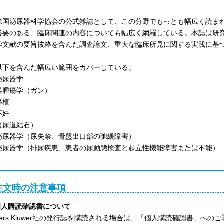
米国泌尿器科学協会の公式雑誌として、この分野でもっとも幅広く読ま
必要のある、臨床関連の内容についても幅広く網羅している。本誌は研
学文献の要旨抜粋を含んだ調査論文、重大な臨床所見に関する実践に基
以下を含んだ幅広い範囲をカバーしている。
泌尿器学
器腫瘍学（ガン）
移植
不妊
（尿道結石）
泌尿器学（尿失禁、骨盤出口部の弛緩障害）
泌尿器学（排尿疾患、患者の尿動態検査と起立性機能障害または不能）
注文時の注意事項
)個人購読確認書について
lters Kluwer社の発行誌を購読される場合は、「個人購読確認書」