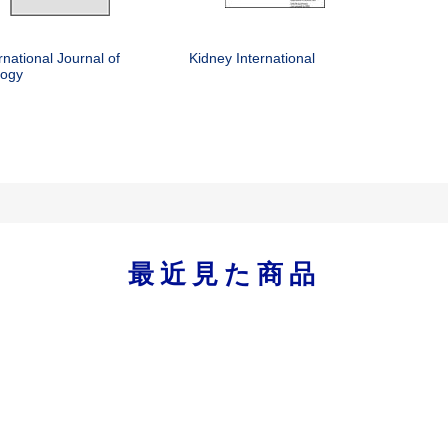
rnational Journal of
Kidney International
logy
最近見た商品