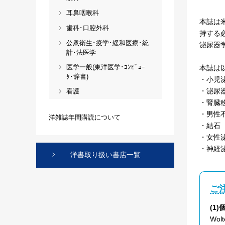
耳鼻咽喉科
本誌は
歯科･口腔外科
持する
公衆衛生･疫学･緩和医療･統
泌尿器
計･法医学
医学一般(東洋医学･ｺﾝﾋﾟｭｰ
本誌は
ﾀ･辞書)
・小児
・泌尿
看護
・腎臓
・男性
洋雑誌年間購読について
・結石
・女性
・神経
洋書取り扱い書店一覧
ご
(1
Wo