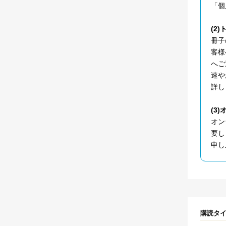
「個
(2
冊子
客様
へご
速や
詳し
(3
オン
要し
申し
購読タ