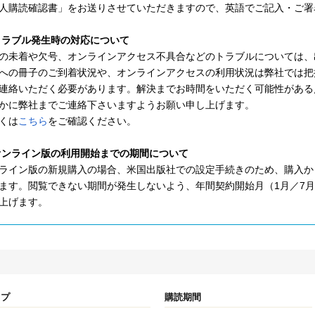
人購読確認書」をお送りさせていただきますので、英語でご記入・ご署
)トラブル発生時の対応について
の未着や欠号、オンラインアクセス不具合などのトラブルについては、
への冊子のご到着状況や、オンラインアクセスの利用状況は弊社では把
連絡いただく必要があります。解決までお時間をいただく可能性がある
かに弊社までご連絡下さいますようお願い申し上げます。
くは
こちら
をご確認ください。
)オンライン版の利用開始までの期間について
ライン版の新規購入の場合、米国出版社での設定手続きのため、購入から
ます。閲覧できない期間が発生しないよう、年間契約開始月（1月／7
上げます。
イプ
購読期間