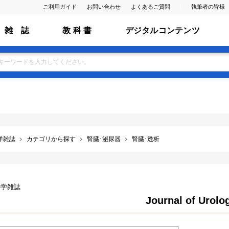
ご利用ガイド
お問い合わせ
よくあるご質問
執筆者の皆様
雑 誌
教 科 書
デジタルコンテンツ
洋雑誌
カテゴリから探す
腎臓･泌尿器
腎臓･透析
科学雑誌
Journal of Urolo