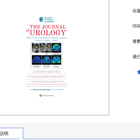
出
ISS
巻
発
説明