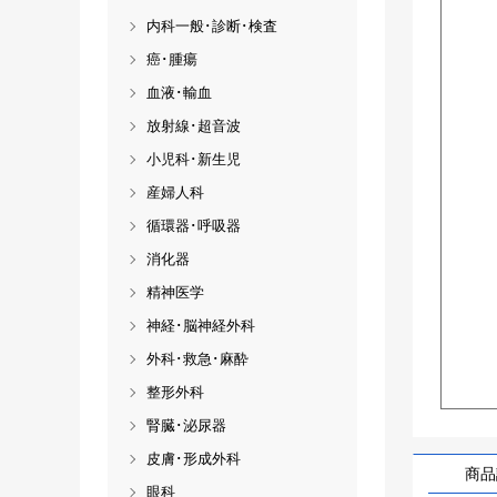
内科一般･診断･検査
癌･腫瘍
血液･輸血
放射線･超音波
小児科･新生児
産婦人科
循環器･呼吸器
消化器
精神医学
神経･脳神経外科
外科･救急･麻酔
整形外科
腎臓･泌尿器
皮膚･形成外科
商品
眼科