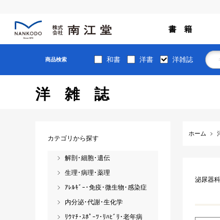
書 籍
和書
洋書
洋雑誌
商品検索
洋雑誌
ホーム
カテゴリから探す
解剖･細胞･遺伝
生理･病理･薬理
泌尿器
ｱﾚﾙｷﾞｰ･免疫･微生物･感染症
内分泌･代謝･生化学
ﾘｳﾏﾁ･ｽﾎﾟｰﾂ･ﾘﾊﾋﾞﾘ･老年病