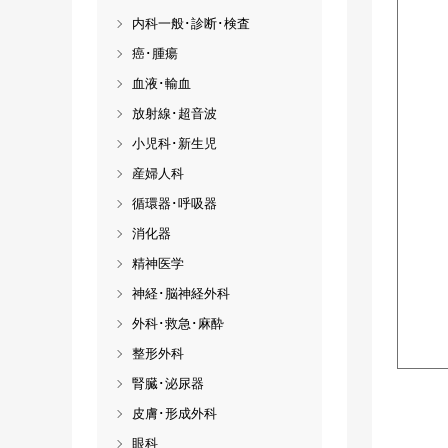
内科一般･診断･検査
癌･腫瘍
血液･輸血
放射線･超音波
小児科･新生児
産婦人科
循環器･呼吸器
消化器
精神医学
神経･脳神経外科
外科･救急･麻酔
整形外科
腎臓･泌尿器
皮膚･形成外科
眼科