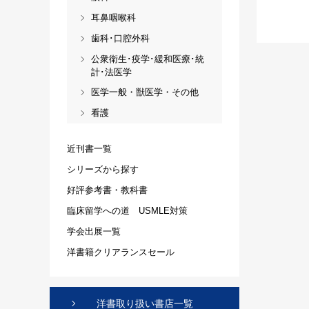
耳鼻咽喉科
歯科･口腔外科
公衆衛生･疫学･緩和医療･統
計･法医学
医学一般・獣医学・その他
看護
近刊書一覧
シリーズから探す
好評参考書・教科書
臨床留学への道 USMLE対策
学会出展一覧
洋書籍クリアランスセール
洋書取り扱い書店一覧