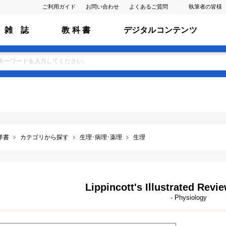
ご利用ガイド
お問い合わせ
よくあるご質問
執筆者の皆様
雑 誌
教 科 書
デジタルコンテンツ
洋書
カテゴリから探す
生理･病理･薬理
生理
Lippincott's Illustrated Revi
- Physiology