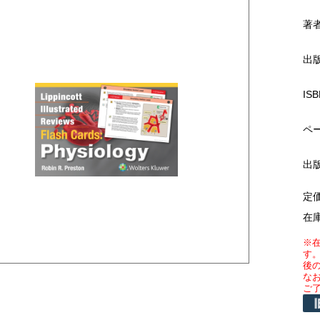
著
出
ISB
ペ
出
定
在
※
す
後
な
ご