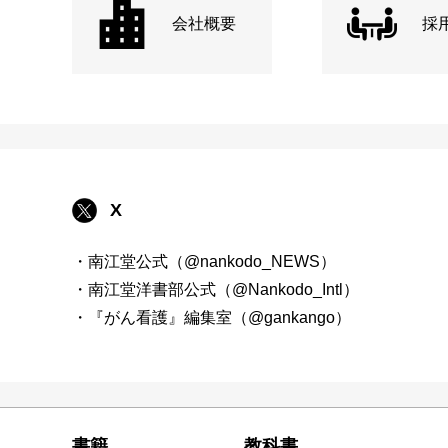
会社概要
採
X
・南江堂公式（@nankodo_NEWS）
・南江堂洋書部公式（@Nankodo_Intl）
・『がん看護』編集室（@gankango）
書籍
教科書