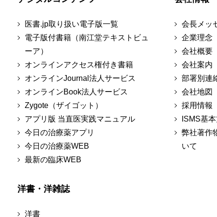
医書.jp取り扱い電子版一覧
会長メッ
電子版付書籍（南江堂テキストビュ
企業理念
ーア）
会社概要
オンラインアクセス権付き書籍
会社案内
オンラインJournal法人サービス
部署別連
オンラインBook法人サービス
会社地図
Zygote（ザイゴット）
採用情報
アプリ版 当直医実践マニュアル
ISMS基
今日の治療薬アプリ
弊社著作
今日の治療薬WEB
いて
最新の臨床WEB
洋書・洋雑誌
洋書