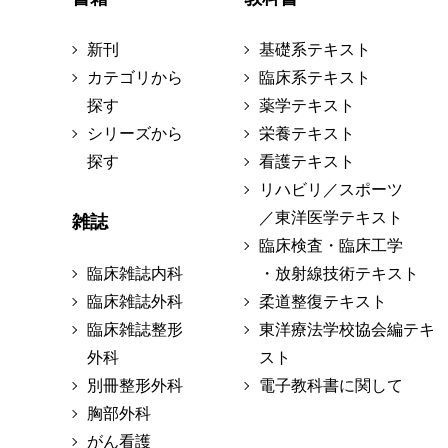
新刊
基礎系テキスト
カテゴリから
臨床系テキスト
探す
薬学テキスト
シリーズから
栄養テキスト
探す
看護テキスト
リハビリ／スポーツ
／東洋医学テキスト
雑誌
臨床検査・臨床工学
臨床雑誌内科
・放射線技術テキスト
臨床雑誌外科
柔道整復テキスト
臨床雑誌整形
東洋療法学校協会編テキ
外科
スト
別冊整形外科
電子教科書に関して
胸部外科
がん看護