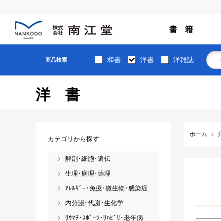
書 籍
和書
洋書
洋雑誌
商品検索
洋書
ホーム
カテゴリから探す
解剖･細胞･遺伝
生理･病理･薬理
ｱﾚﾙｷﾞｰ･免疫･微生物･感染症
内分泌･代謝･生化学
ﾘｳﾏﾁ･ｽﾎﾟｰﾂ･ﾘﾊﾋﾞﾘ･老年病