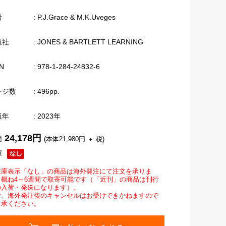
者
: P.J.Grace & M.K.Uveges
版社
: JONES & BARTLETT LEARNING
N
: 978-1-284-24832-6
ージ数
: 496pp.
版年
: 2023年
24,178円
価
(本体21,980円 ＋ 税)
庫
在庫表示「なし」の商品は海外発注にて注文を承りま
。概ね4～6週間で取寄可能です（「近刊」の商品は刊行
の入荷・発送になります）。
お、海外発注後のキャンセルはお受けできかねますので
了承ください。