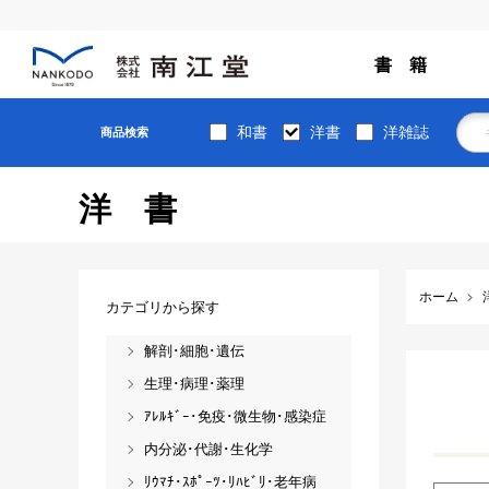
書 籍
和書
洋書
洋雑誌
商品検索
洋書
ホーム
カテゴリから探す
解剖･細胞･遺伝
生理･病理･薬理
ｱﾚﾙｷﾞｰ･免疫･微生物･感染症
内分泌･代謝･生化学
ﾘｳﾏﾁ･ｽﾎﾟｰﾂ･ﾘﾊﾋﾞﾘ･老年病