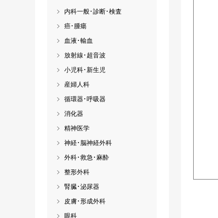
内科一般･診断･検査
癌･腫瘍
血液･輸血
放射線･超音波
小児科･新生児
産婦人科
循環器･呼吸器
消化器
精神医学
神経･脳神経外科
外科･救急･麻酔
整形外科
腎臓･泌尿器
皮膚･形成外科
眼科