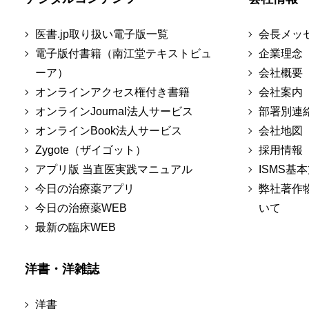
医書.jp取り扱い電子版一覧
会長メッ
電子版付書籍（南江堂テキストビュ
企業理念
ーア）
会社概要
オンラインアクセス権付き書籍
会社案内
オンラインJournal法人サービス
部署別連
オンラインBook法人サービス
会社地図
Zygote（ザイゴット）
採用情報
アプリ版 当直医実践マニュアル
ISMS基
今日の治療薬アプリ
弊社著作
今日の治療薬WEB
いて
最新の臨床WEB
洋書・洋雑誌
洋書