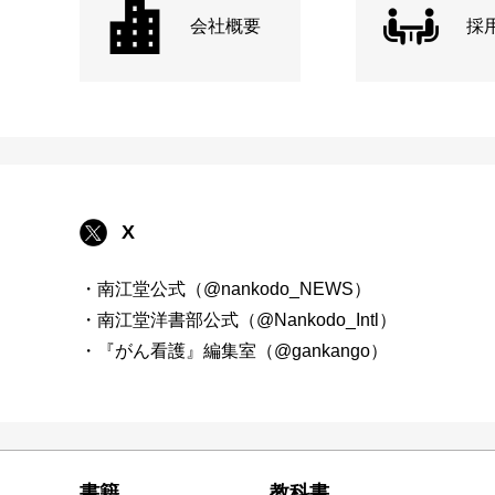
会社概要
採
X
・南江堂公式（@nankodo_NEWS）
・南江堂洋書部公式（@Nankodo_Intl）
・『がん看護』編集室（@gankango）
書籍
教科書