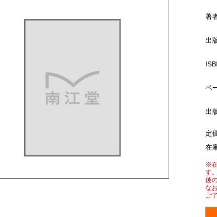
著
出
ISB
ペ
出
定
在
※
す
後
な
ご