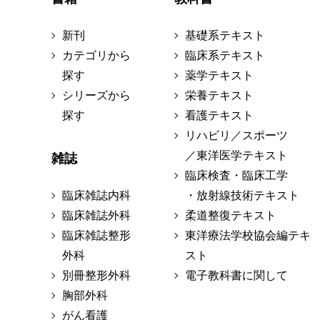
新刊
基礎系テキスト
カテゴリから
臨床系テキスト
探す
薬学テキスト
シリーズから
栄養テキスト
探す
看護テキスト
リハビリ／スポーツ
／東洋医学テキスト
雑誌
臨床検査・臨床工学
臨床雑誌内科
・放射線技術テキスト
臨床雑誌外科
柔道整復テキスト
臨床雑誌整形
東洋療法学校協会編テキ
外科
スト
別冊整形外科
電子教科書に関して
胸部外科
がん看護