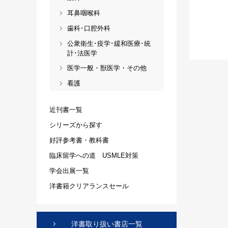
耳鼻咽喉科
歯科･口腔外科
公衆衛生･疫学･緩和医療･統
計･法医学
医学一般・獣医学・その他
看護
近刊書一覧
シリーズから探す
好評参考書・教科書
臨床留学への道 USMLE対策
学会出展一覧
洋書籍クリアランスセール
洋書取り扱い書店一覧