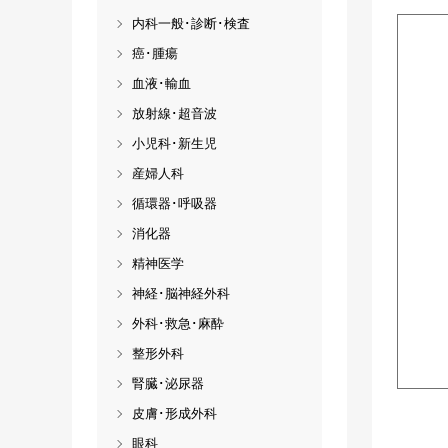
内科一般･診断･検査
癌･腫瘍
血液･輸血
放射線･超音波
小児科･新生児
産婦人科
循環器･呼吸器
消化器
精神医学
神経･脳神経外科
外科･救急･麻酔
整形外科
腎臓･泌尿器
皮膚･形成外科
眼科