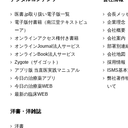
医書.jp取り扱い電子版一覧
会長メッ
電子版付書籍（南江堂テキストビュ
企業理念
ーア）
会社概要
オンラインアクセス権付き書籍
会社案内
オンラインJournal法人サービス
部署別連
オンラインBook法人サービス
会社地図
Zygote（ザイゴット）
採用情報
アプリ版 当直医実践マニュアル
ISMS基
今日の治療薬アプリ
弊社著作
今日の治療薬WEB
いて
最新の臨床WEB
洋書・洋雑誌
洋書