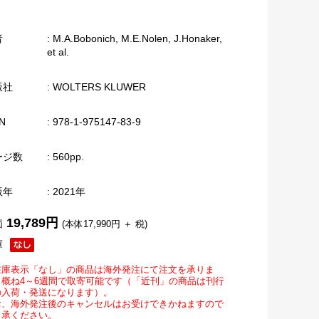
者
: M.A.Bobonich, M.E.Nolen, J.Honaker,
et al.
版社
: WOLTERS KLUWER
N
: 978-1-975147-83-9
ージ数
: 560pp.
版年
: 2021年
19,789円
価
(本体17,990円 ＋ 税)
庫
在庫表示「なし」の商品は海外発注にて注文を承りま
。概ね4～6週間で取寄可能です（「近刊」の商品は刊行
の入荷・発送になります）。
お、海外発注後のキャンセルはお受けできかねますので
了承ください。