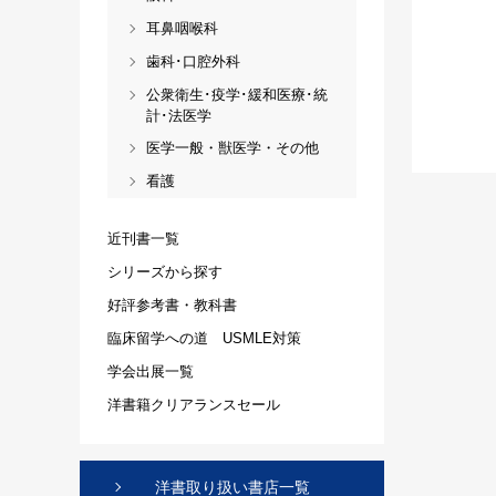
耳鼻咽喉科
歯科･口腔外科
公衆衛生･疫学･緩和医療･統
計･法医学
医学一般・獣医学・その他
看護
近刊書一覧
シリーズから探す
好評参考書・教科書
臨床留学への道 USMLE対策
学会出展一覧
洋書籍クリアランスセール
洋書取り扱い書店一覧