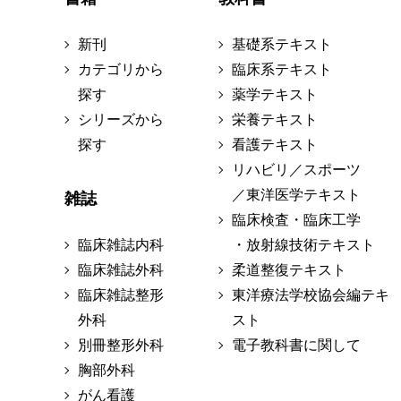
新刊
基礎系テキスト
カテゴリから
臨床系テキスト
探す
薬学テキスト
シリーズから
栄養テキスト
探す
看護テキスト
リハビリ／スポーツ
／東洋医学テキスト
雑誌
臨床検査・臨床工学
臨床雑誌内科
・放射線技術テキスト
臨床雑誌外科
柔道整復テキスト
臨床雑誌整形
東洋療法学校協会編テキ
外科
スト
別冊整形外科
電子教科書に関して
胸部外科
がん看護