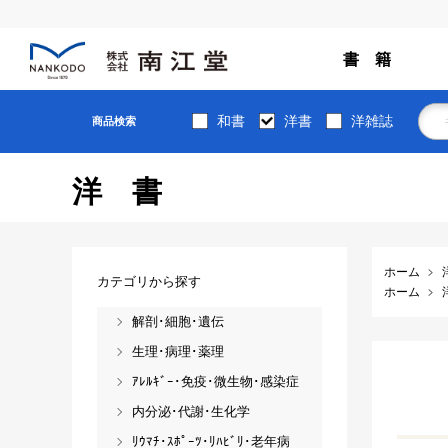
書 籍
和書
洋書
洋雑誌
商品検索
洋書
ホーム
カテゴリから探す
ホーム
解剖･細胞･遺伝
生理･病理･薬理
ｱﾚﾙｷﾞｰ･免疫･微生物･感染症
内分泌･代謝･生化学
ﾘｳﾏﾁ･ｽﾎﾟｰﾂ･ﾘﾊﾋﾞﾘ･老年病