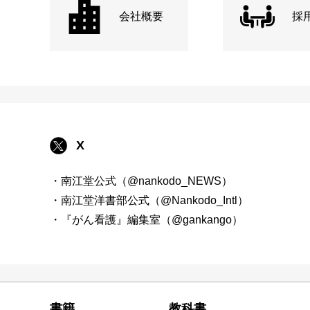
会社概要
採
X
・南江堂公式（@nankodo_NEWS）
・南江堂洋書部公式（@Nankodo_Intl）
・『がん看護』編集室（@gankango）
書籍
教科書