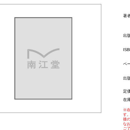
著
出
ISB
ペ
出
定
在
※
す
後
な
ご