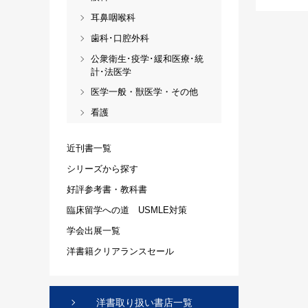
耳鼻咽喉科
歯科･口腔外科
公衆衛生･疫学･緩和医療･統
計･法医学
医学一般・獣医学・その他
看護
近刊書一覧
シリーズから探す
好評参考書・教科書
臨床留学への道 USMLE対策
学会出展一覧
洋書籍クリアランスセール
洋書取り扱い書店一覧