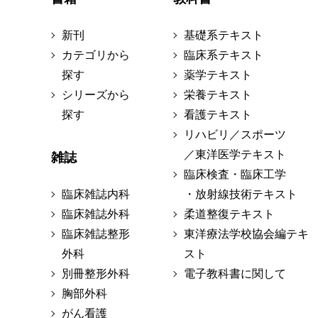
新刊
基礎系テキスト
カテゴリから
臨床系テキスト
探す
薬学テキスト
シリーズから
栄養テキスト
探す
看護テキスト
リハビリ／スポーツ
／東洋医学テキスト
雑誌
臨床検査・臨床工学
臨床雑誌内科
・放射線技術テキスト
臨床雑誌外科
柔道整復テキスト
臨床雑誌整形
東洋療法学校協会編テキ
外科
スト
別冊整形外科
電子教科書に関して
胸部外科
がん看護