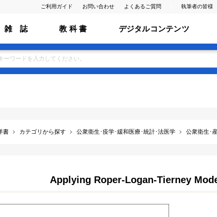
ご利用ガイド
お問い合わせ
よくあるご質問
執筆者の皆様
雑 誌
教 科 書
デジタルコンテンツ
洋書
カテゴリから探す
公衆衛生･疫学･緩和医療･統計･法医学
公衆衛生･産
Applying Roper-Logan-Tierney Model 