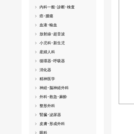
内科一般･診断･検査
癌･腫瘍
血液･輸血
放射線･超音波
小児科･新生児
産婦人科
循環器･呼吸器
消化器
精神医学
神経･脳神経外科
外科･救急･麻酔
整形外科
腎臓･泌尿器
皮膚･形成外科
眼科