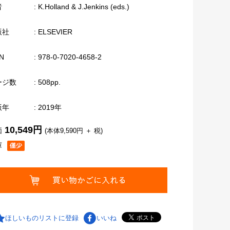
者
: K.Holland & J.Jenkins (eds.)
版社
: ELSEVIER
N
: 978-0-7020-4658-2
ージ数
: 508pp.
版年
: 2019年
10,549円
価
(本体9,590円 ＋ 税)
庫
ほしいものリストに登録
いいね