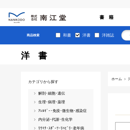
書 籍
和書
洋書
洋雑誌
商品検索
洋書
ホーム
カテゴリから探す
解剖･細胞･遺伝
生理･病理･薬理
ｱﾚﾙｷﾞｰ･免疫･微生物･感染症
内分泌･代謝･生化学
ﾘｳﾏﾁ･ｽﾎﾟｰﾂ･ﾘﾊﾋﾞﾘ･老年病