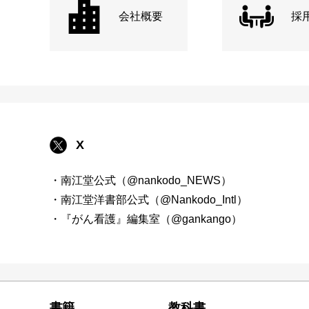
会社概要
採
X
・南江堂公式（@nankodo_NEWS）
・南江堂洋書部公式（@Nankodo_Intl）
・『がん看護』編集室（@gankango）
書籍
教科書