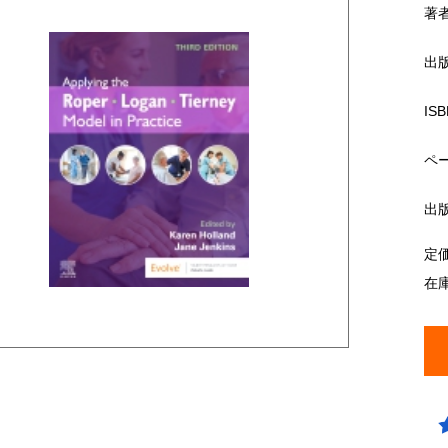
著
出
ISB
ペ
出
定
在