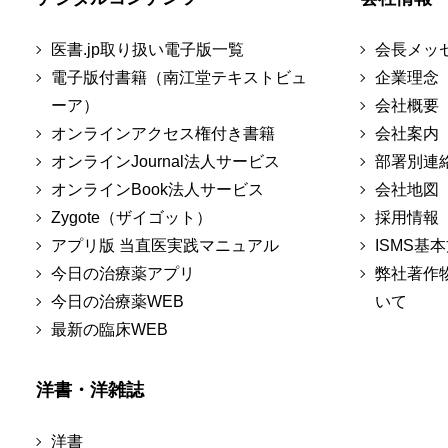
医書.jp取り扱い電子版一覧
会長メッ
電子版付書籍（南江堂テキストビュ
企業理念
ーア）
会社概要
オンラインアクセス権付き書籍
会社案内
オンラインJournal法人サービス
部署別連
オンラインBook法人サービス
会社地図
Zygote（ザイゴット）
採用情報
アプリ版 当直医実践マニュアル
ISMS基
今日の治療薬アプリ
弊社著作
今日の治療薬WEB
いて
最新の臨床WEB
洋書・洋雑誌
洋書