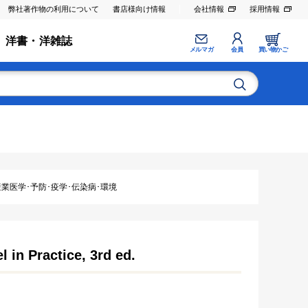
弊社著作物の利用について
書店様向け情報
会社情報
採用情報
洋書・洋雑誌
メルマガ
会員
買い物かご
業医学･予防･疫学･伝染病･環境
in Practice, 3rd ed.