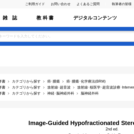
ご利用ガイド
お問い合わせ
よくあるご質問
執筆者の皆様
雑 誌
教 科 書
デジタルコンテンツ
洋書
カテゴリから探す
癌･腫瘍
癌･腫瘍･化学療法(BRM)
洋書
カテゴリから探す
放射線･超音波
放射線･核医学･超音波診療･Interventio
洋書
カテゴリから探す
神経･脳神経外科
脳神経外科
Image-Guided Hypofractionated Ster
2nd ed.