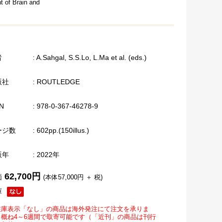
t of Brain and
者
: A.Sahgal, S.S.Lo, L.Ma et al. (eds.)
版社
: ROUTLEDGE
N
: 978-0-367-46278-9
ージ数
: 602pp.(150illus.)
版年
: 2022年
62,700円
価
(本体57,000円 ＋ 税)
庫
在庫表示「なし」の商品は海外発注にて注文を承りま
。概ね4～6週間で取寄可能です（「近刊」の商品は刊行