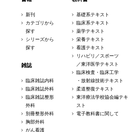
新刊
基礎系テキスト
カテゴリから
臨床系テキスト
探す
薬学テキスト
シリーズから
栄養テキスト
探す
看護テキスト
リハビリ／スポーツ
／東洋医学テキスト
雑誌
臨床検査・臨床工学
臨床雑誌内科
・放射線技術テキスト
臨床雑誌外科
柔道整復テキスト
臨床雑誌整形
東洋療法学校協会編テキ
外科
スト
別冊整形外科
電子教科書に関して
胸部外科
がん看護