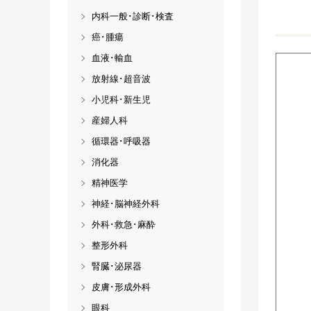
内科一般･診断･検査
癌･腫瘍
血液･輸血
放射線･超音波
小児科･新生児
産婦人科
循環器･呼吸器
消化器
精神医学
神経･脳神経外科
外科･救急･麻酔
整形外科
腎臓･泌尿器
皮膚･形成外科
眼科