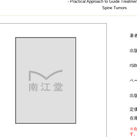
- Practical Approach to Guide Treatmen
Spine Tumors
著
出
ISB
ペ
出
定
在
※
す