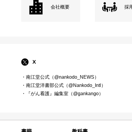
会社概要
採
X
・南江堂公式（@nankodo_NEWS）
・南江堂洋書部公式（@Nankodo_Intl）
・『がん看護』編集室（@gankango）
書籍
教科書