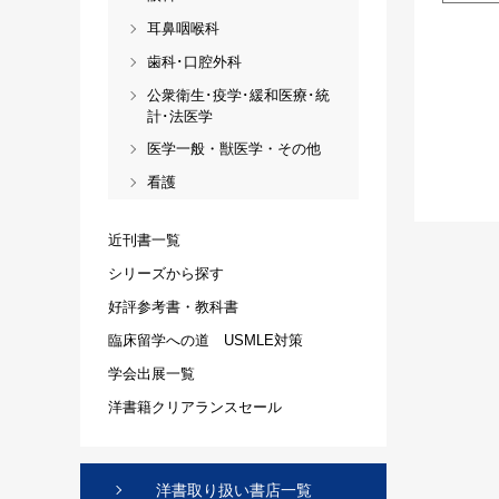
耳鼻咽喉科
歯科･口腔外科
公衆衛生･疫学･緩和医療･統
計･法医学
医学一般・獣医学・その他
看護
近刊書一覧
シリーズから探す
好評参考書・教科書
臨床留学への道 USMLE対策
学会出展一覧
洋書籍クリアランスセール
洋書取り扱い書店一覧