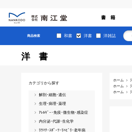
書 籍
和書
洋書
洋雑誌
商品検索
洋書
ホーム
カテゴリから探す
ホーム
ホーム
解剖･細胞･遺伝
生理･病理･薬理
ｱﾚﾙｷﾞｰ･免疫･微生物･感染症
内分泌･代謝･生化学
ﾘｳﾏﾁ･ｽﾎﾟｰﾂ･ﾘﾊﾋﾞﾘ･老年病