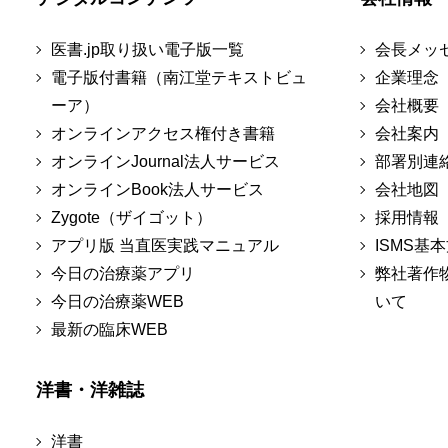
医書.jp取り扱い電子版一覧
会長メッ
電子版付書籍（南江堂テキストビュ
企業理念
ーア）
会社概要
オンラインアクセス権付き書籍
会社案内
オンラインJournal法人サービス
部署別連
オンラインBook法人サービス
会社地図
Zygote（ザイゴット）
採用情報
アプリ版 当直医実践マニュアル
ISMS基
今日の治療薬アプリ
弊社著作
今日の治療薬WEB
いて
最新の臨床WEB
洋書・洋雑誌
洋書