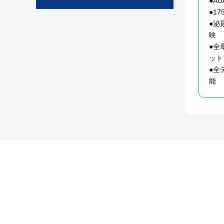
●A
●1
●泌
映
●全章
ット
●全
能