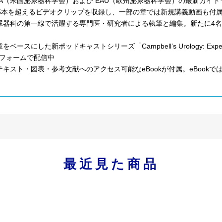
UA（米国泌尿器科学会）および EAU（欧州泌尿器科学会）の最新ガイ
75本を超えるビデオクリップを収録し、一部の章では新規講義動画も付
尿器科の第一線で活躍する専門医・研究者による執筆と編集。新たに4
をベースにした新ポッドキャストシリーズ「Campbell’s Urology: Expert I
フォームで配信中
テキスト・図表・参考文献へのアクセス可能なeBookが付属。eBoo
最近見た商品