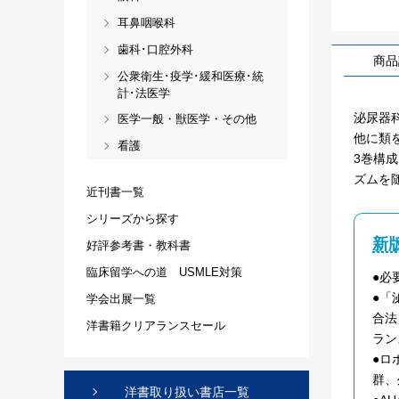
耳鼻咽喉科
歯科･口腔外科
商品
公衆衛生･疫学･緩和医療･統
計･法医学
泌尿器
医学一般・獣医学・その他
他に類
看護
3巻構
ズムを
近刊書一覧
シリーズから探す
新
好評参考書・教科書
臨床留学への道 USMLE対策
●必
●「
学会出展一覧
合法
洋書籍クリアランスセール
ラン
●ロ
群、
洋書取り扱い書店一覧