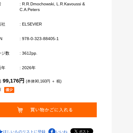
者
: R.R.Dmochowski, L.R.Kavoussi &
C.A.Peters
版社
: ELSEVIER
N
: 978-0-323-88405-1
ージ数
: 3612pp.
版年
: 2026年
99,176円
価
(本体90,160円 ＋ 税)
庫
ほしいものリストに登録
いいね