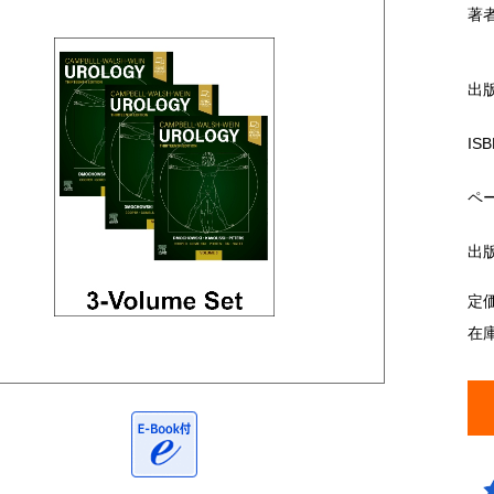
著
出
ISB
ペ
出
定
在