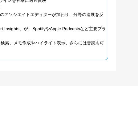
ドラインを各章に適宜反映
属
名のアソシエイトエディターが加わり、分野の進展を反
nsights」が、SpotifyやApple Podcastsなど主要プラ
kでは検索、メモ作成やハイライト表示、さらには音読も可