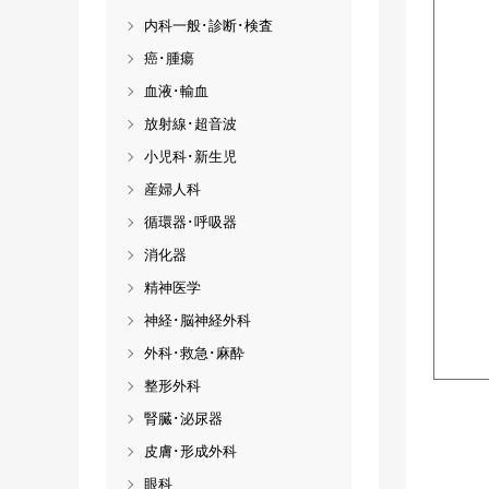
内科一般･診断･検査
癌･腫瘍
血液･輸血
放射線･超音波
小児科･新生児
産婦人科
循環器･呼吸器
消化器
精神医学
神経･脳神経外科
外科･救急･麻酔
整形外科
腎臓･泌尿器
皮膚･形成外科
眼科