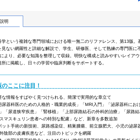
説明
科学という複雑な専門領域における唯一無二のリファレンス、第13版。
を見ない網羅性と詳細な解説で、学生、研修医、そして熟練の専門医に
成により、必要な知識を整理して収録。明快な構成と読みやすいレイアウトで
随所に掲載し、日々の学習や臨床判断をサポートする。
版のここに注目！
要な情報をすばやく見つけられる、簡潔で実用的な章立て
泌尿器科医のための人格的・職業的成長」「MRI入門」「泌尿器科にお
」「尿道狭窄疾患」「腎移植」「上部尿路結石の外科的治療」「尿路結
スマスキュリン患者への特別な配慮」など、新章を多数追加
ボット手術の新技術、尿路感染症、精巣腫瘍、前立腺肥大、小児の泌尿
外陰部の皮膚疾患など、注目のトピックを網羅