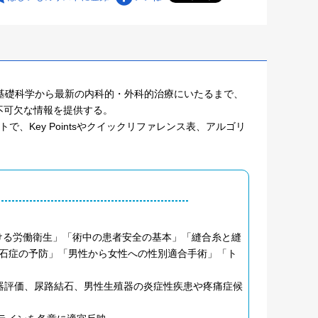
基礎科学から最新の内科的・外科的治療にいたるまで、
不可欠な情報を提供する。
、Key Pointsやクイックリファレンス表、アルゴリ
ける労働衛生」「術中の患者安全の基本」「縫合糸と縫
石症の予防」「男性から女性への性別適合手術」「ト
器評価、尿路結石、男性生殖器の炎症性疾患や疼痛症候