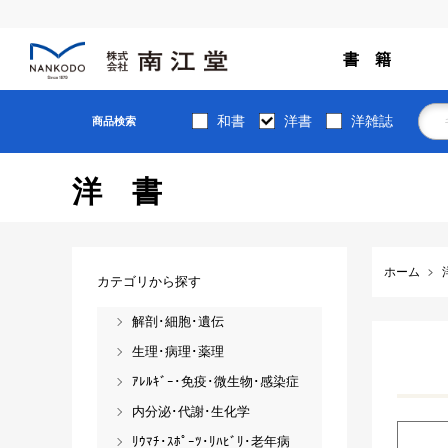
書 籍
和書
洋書
洋雑誌
商品検索
洋書
ホーム
カテゴリから探す
解剖･細胞･遺伝
生理･病理･薬理
ｱﾚﾙｷﾞｰ･免疫･微生物･感染症
内分泌･代謝･生化学
ﾘｳﾏﾁ･ｽﾎﾟｰﾂ･ﾘﾊﾋﾞﾘ･老年病