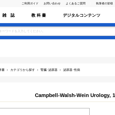
ご利用ガイド
お問い合わせ
よくあるご質問
執筆者の皆様
雑 誌
教 科 書
デジタルコンテンツ
洋書
カテゴリから探す
腎臓･泌尿器
泌尿器･性病
Campbell-Walsh-Wein Urology, 13t