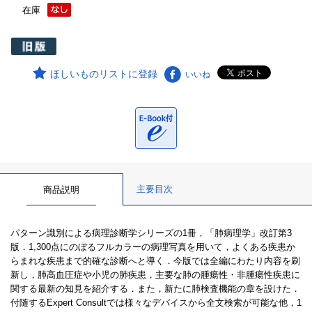
在庫
ほしいものリストに登録
いいね
主要目次
商品説明
パターン識別による病理診断学シリーズの1冊，「肺病理学」改訂第3
版．1,300点にのぼるフルカラーの病理写真を用いて，よくある疾患か
らまれな疾患まで的確な診断へと導く．今版では全編にわたり内容を刷
新し，肺高血圧症や小児の肺疾患，主要な肺の腫瘍性・非腫瘍性疾患に
関する最新の知見を紹介する．また，新たに肺検査機能の章を設けた．
付随するExpert Consultでは様々なデバイスから全文検索が可能な他，1