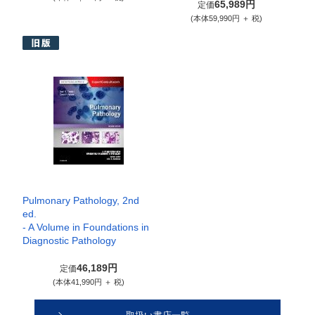
65,989円
定価
(本体59,990円 ＋ 税)
Pulmonary Pathology, 2nd
ed.
- A Volume in Foundations in
Diagnostic Pathology
46,189円
定価
(本体41,990円 ＋ 税)