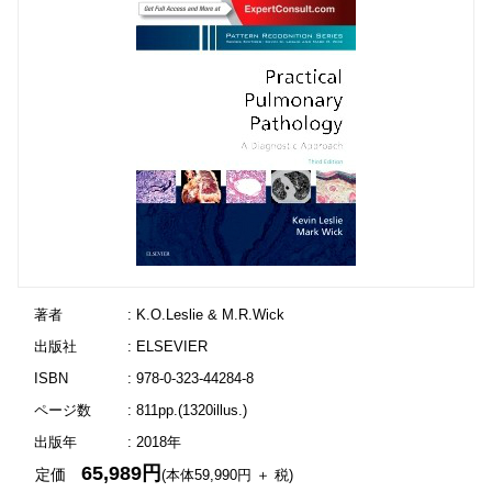
著者
: K.O.Leslie & M.R.Wick
出版社
: ELSEVIER
ISBN
: 978-0-323-44284-8
ページ数
: 811pp.(1320illus.)
出版年
: 2018年
65,989円
定価
(本体59,990円 ＋ 税)