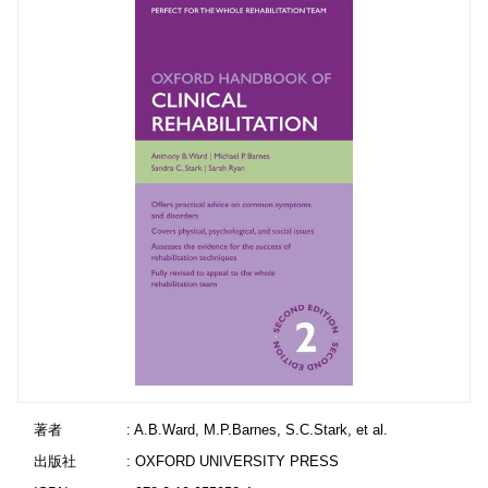
著者
: A.B.Ward, M.P.Barnes, S.C.Stark, et al.
出版社
: OXFORD UNIVERSITY PRESS