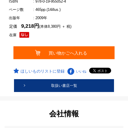
ISBN
: 978-0-19-955052-4
ページ数
: 465pp.(14illus.)
出版年
: 2009年
9,218円
定価
(本体8,380円 ＋ 税)
在庫
ほしいものリストに登録
いいね
取扱い書店一覧
会社情報