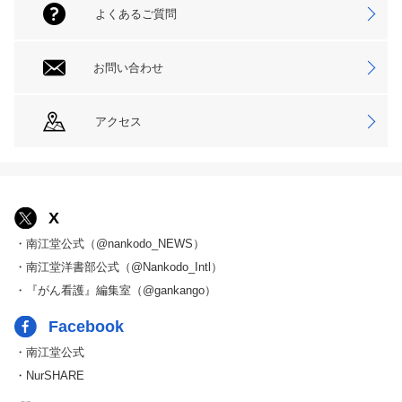
よくあるご質問
お問い合わせ
アクセス
X
・南江堂公式（@nankodo_NEWS）
・南江堂洋書部公式（@Nankodo_Intl）
・『がん看護』編集室（@gankango）
Facebook
・南江堂公式
・NurSHARE