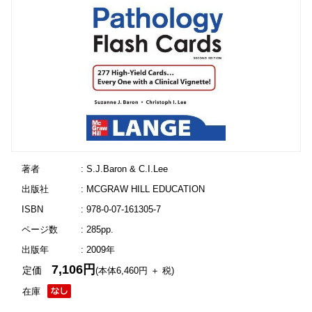
著者
: S.J.Baron & C.I.Lee
出版社
: MCGRAW HILL EDUCATION
ISBN
: 978-0-07-161305-7
ページ数
: 285pp.
出版年
: 2009年
7,106円
定価
(本体6,460円 ＋ 税)
在庫