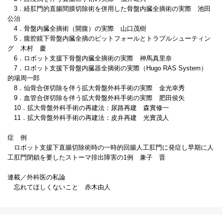
3．経肛門的直腸間膜切除術を併用した骨盤内臓全摘術の実際 池田
公治
4．骨盤内臓全摘術（開腹）の実際 山口茂樹
5．腹腔鏡下骨盤内臓全摘のピットフォールとトラブルシューティン
グ 木村 慶
6．ロボット支援下骨盤内臓全摘術の実際 神馬真里奈
7．ロボット支援下骨盤内臓器全摘術の実際（Hugo RAS System）
的場周一郎
8．仙骨合併切除を伴う拡大骨盤外科手術の実際 金光幸秀
9．血管合併切除を伴う拡大骨盤外科手術の実際 肥田侯矢
10．拡大骨盤外科手術の再建法：尿路再建 森實修一
11．拡大骨盤外科手術の再建法：皮弁再建 光實茂人
症 例
ロボット支援下直腸切除術時の一時的回腸人工肛門に発症し早期に人
工肛門閉鎖を要したストーマ排出障害の1例 兼子 晋
連載／外科医の私論
忘れてほしくないこと 赤木由人