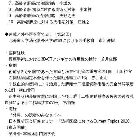
7．高齢者肝癌の治療戦略 小坂久
8．高齢者肝切除に対する周術期対策 小泉哲
9．高齢者膵癌の治療戦略 浅野之夫
10．高齢者膵癌に対する周術期対策 庄雅之
◆連載／外科医を育てる！［第24回］
北海道大学消化器外科学教室Iにおける若手教育 市川伸樹
・臨床経験
胃癌手術における3D-CTアンギオの有用性の検討 若月俊郎
・症例
術前診断が困難であった胃癌と潜在性乳癌の重複癌の1例 山田裕宜
右側結腸固定不全を伴った腸軸捻転症の1例 赤井正明
非観血的内瘻術により治癒した膵頭十二指腸切除術後の完全外膵液瘻
の1例 横山貴司
正中弓状靱帯症候群に起因した後上膵十二指腸動脈瘤破裂後の後腹膜
血腫による十二指腸狭窄の1例 宮前拓
・随録
『外科』の読者のみなさまへ
日本透析医会研修セミナー「透析医療におけるCurrent Topics 2020」
（東京開催）
第4回日本臨床肛門病学会