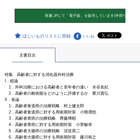
ほしいものリストに登録
いいね
主要目次
特集 高齢者に対する消化器外科治療
I．総論
1．外科治療における高齢者と若年者の違い 水谷友紀
2．高齢者の耐術能をどのように評価するか 豊川貴弘
II．各論
1．高齢者食道癌の治療戦略 村上健太郎
2．高齢者食道癌に対する周術期対策 小熊潤也
3．高齢者胃癌の治療戦略 齊藤博昭
4．高齢者胃癌に対する周術期対策 小菅敏幸
5．高齢者大腸癌の治療戦略 須並英二
6．高齢者大腸癌に対する周術期対策 藤川裕之