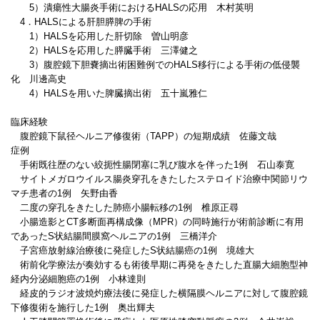
5）潰瘍性大腸炎手術におけるHALSの応用 木村英明
4．HALSによる肝胆膵脾の手術
1）HALSを応用した肝切除 曽山明彦
2）HALSを応用した膵臓手術 三澤健之
3）腹腔鏡下胆嚢摘出術困難例でのHALS移行による手術の低侵襲
化 川邊高史
4）HALSを用いた脾臓摘出術 五十嵐雅仁
臨床経験
腹腔鏡下鼠径ヘルニア修復術（TAPP）の短期成績 佐藤文哉
症例
手術既往歴のない絞扼性腸閉塞に乳び腹水を伴った1例 石山泰寛
サイトメガロウイルス腸炎穿孔をきたしたステロイド治療中関節リウ
マチ患者の1例 矢野由香
二度の穿孔をきたした肺癌小腸転移の1例 椎原正尋
小腸造影とCT多断面再構成像（MPR）の同時施行が術前診断に有用
であったS状結腸間膜窩ヘルニアの1例 三橋洋介
子宮癌放射線治療後に発症したS状結腸癌の1例 境雄大
術前化学療法が奏効するも術後早期に再発をきたした直腸大細胞型神
経内分泌細胞癌の1例 小林達則
経皮的ラジオ波焼灼療法後に発症した横隔膜ヘルニアに対して腹腔鏡
下修復術を施行した1例 奥出輝夫