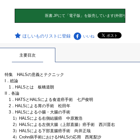
ほしいものリストに登録
いいね
主要目次
特集 HALSの意義とテクニック
I．総論
1．HALSとは 板橋道朗
II．各論
1．HATSとHALSによる食道癌手術 七戸俊明
2．HALSによる胃の手術 松田年
3．HALSによる小腸・大腸の手術
1）HALSによる右側結腸癌 中原雅浩
2）HALSによる左側大腸（上部直腸）癌手術 西川晋右
3）HALSによる下部直腸癌手術 向井正哉
4）Crohn病手術におけるHALSの応用 西尾梨沙