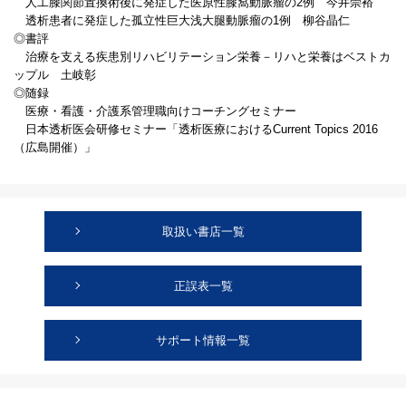
人工膝関節置換術後に発症した医原性膝窩動脈瘤の2例 今井崇裕
透析患者に発症した孤立性巨大浅大腿動脈瘤の1例 柳谷晶仁
◎書評
治療を支える疾患別リハビリテーション栄養－リハと栄養はベストカ
ップル 土岐彰
◎随録
医療・看護・介護系管理職向けコーチングセミナー
日本透析医会研修セミナー「透析医療におけるCurrent Topics 2016
（広島開催）」
取扱い書店一覧
正誤表一覧
サポート情報一覧