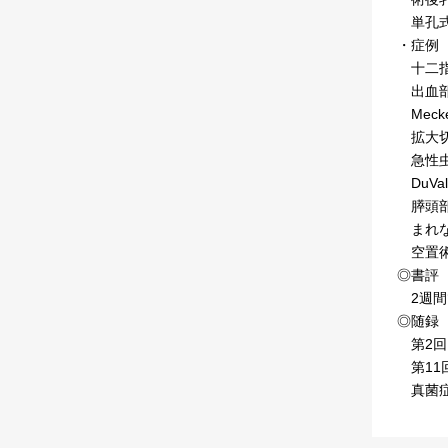
単孔式
・症例
十二指
出血部位
Mec
拡大切
急性虫
DuV
膵頭部癌術
まれな
空置術
◎書評
2週間
◎随録
第2回
第11
真菌症