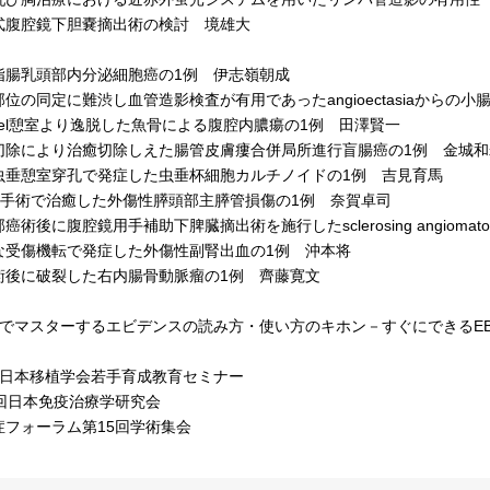
腹腔鏡下胆嚢摘出術の検討 境雄大
腸乳頭部内分泌細胞癌の1例 伊志嶺朝成
の同定に難渋し血管造影検査が有用であったangioectasiaからの小
kel憩室より逸脱した魚骨による腹腔内膿瘍の1例 田澤賢一
除により治癒切除しえた腸管皮膚瘻合併局所進行盲腸癌の1例 金城和
垂憩室穿孔で発症した虫垂杯細胞カルチノイドの1例 吉見育馬
al手術で治癒した外傷性膵頭部主膵管損傷の1例 奈賀卓司
後に腹腔鏡用手補助下脾臓摘出術を施行したsclerosing angiomatoid no
受傷機転で発症した外傷性副腎出血の1例 沖本将
後に破裂した右内腸骨動脈瘤の1例 齊藤寛文
でマスターするエビデンスの読み方・使い方のキホン－すぐにできるE
日本移植学会若手育成教育セミナー
回日本免疫治療学研究会
フォーラム第15回学術集会