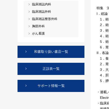
臨床雑誌内科
特集 
臨床雑誌外科
I．総論
臨床雑誌整形外科
1．術
2．術
胸部外科
3．術
がん看護
4．術
5．術
6．胃
和書取り扱い書店一覧
II．各論
1．食
2．胃
正誤表一覧
3．大
4．肝
5．膵
サポート情報一覧
・連載
Elec
・臨床
術後乳