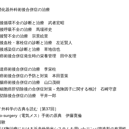
消化器外科術後合併症の治療
後循環不全の診断と治療 武者宏昭
後呼吸不全の治療 馬場祥史
後腎不全の治療 宗景絵里
後血栓・塞栓症の診断と治療 左近賢人
後感染症の診断と治療 草地信也
癌術後合併症発生時の栄養管理 田中友理
道癌術後合併症の治療 李栄柱
癌術後合併症の予防と対策 本田晋策
腸癌術後合併症の治療 山口茂樹
細胞癌肝切除後の合併症対策－危険因子に関する検討 石崎守彦
切除後合併症の治療 平井一郎
／外科学の古典を読む［第37回］
tro-surgery（電気メス）手術の原典 伊藤寛倫
経験
び胸治療における近赤外蛍光システムを用いたリンパ管造影の有用性