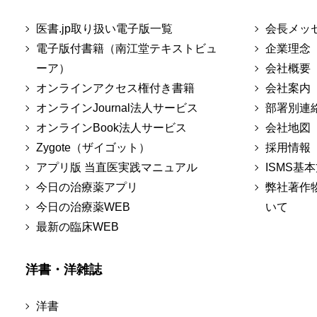
医書.jp取り扱い電子版一覧
会長メッ
電子版付書籍（南江堂テキストビュ
企業理念
ーア）
会社概要
オンラインアクセス権付き書籍
会社案内
オンラインJournal法人サービス
部署別連
オンラインBook法人サービス
会社地図
Zygote（ザイゴット）
採用情報
アプリ版 当直医実践マニュアル
ISMS基
今日の治療薬アプリ
弊社著作
今日の治療薬WEB
いて
最新の臨床WEB
洋書・洋雑誌
洋書