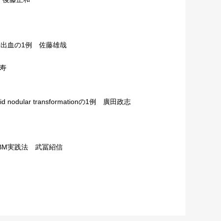
腸出血の1例 佐藤雄哉
寿
dular transformationの1例 廣田政志
BM実践法 武冨紹信