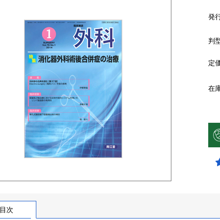
発
判
定
在
目次