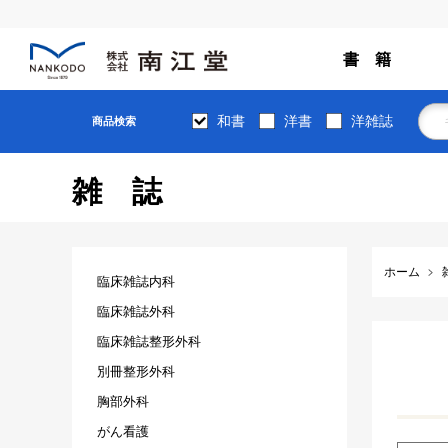
書 籍
和書
洋書
洋雑誌
商品検索
雑誌
ホーム
臨床雑誌内科
臨床雑誌外科
臨床雑誌整形外科
別冊整形外科
胸部外科
がん看護