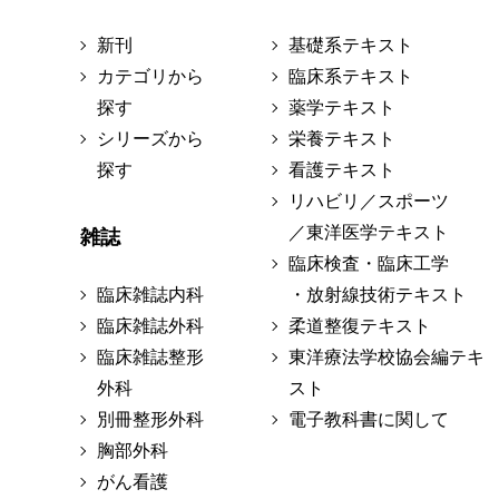
新刊
基礎系テキスト
カテゴリから
臨床系テキスト
探す
薬学テキスト
シリーズから
栄養テキスト
探す
看護テキスト
リハビリ／スポーツ
／東洋医学テキスト
雑誌
臨床検査・臨床工学
臨床雑誌内科
・放射線技術テキスト
臨床雑誌外科
柔道整復テキスト
臨床雑誌整形
東洋療法学校協会編テキ
外科
スト
別冊整形外科
電子教科書に関して
胸部外科
がん看護