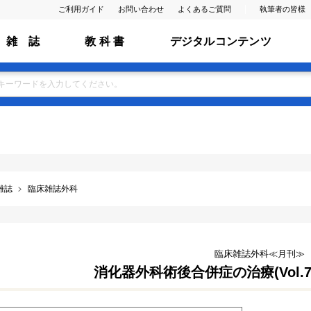
ご利用ガイド
お問い合わせ
よくあるご質問
執筆者の皆様
雑 誌
教 科 書
デジタルコンテンツ
雑誌
臨床雑誌外科
臨床雑誌外科≪月刊≫
消化器外科術後合併症の治療(Vol.76 