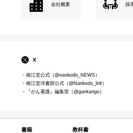
会社概要
採
X
・南江堂公式（@nankodo_NEWS）
・南江堂洋書部公式（@Nankodo_Intl）
・『がん看護』編集室（@gankango）
書籍
教科書