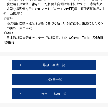
腹腔鏡下胆嚢摘出術を行った胆嚢癌合併胆嚢捻転症の1例 寺境宏介
多彩な病理像を呈したα-フェトプロテイン(AFP)産生膵腺房細胞癌の1
例 白幡康弘
◎書評
癌の遺伝医療－遺伝子診断に基づく新しい予防戦略と生涯にわたるケ
アの実践 國土典宏
◎随録
日本透析医会研修セミナー｢透析医療におけるCurrent Topics 2015(新
潟開催)｣
取扱い書店一覧
正誤表一覧
サポート情報一覧