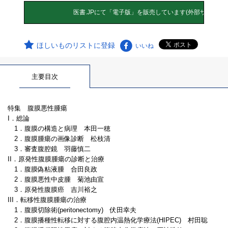
ほしいものリストに登録
いいね
主要目次
特集 腹膜悪性腫瘍
I．総論
1．腹膜の構造と病理 本田一穂
2．腹膜腫瘍の画像診断 松枝清
3．審査腹腔鏡 羽藤慎二
II．原発性腹膜腫瘍の診断と治療
1．腹膜偽粘液腫 合田良政
2．腹膜悪性中皮腫 菊池由宣
3．原発性腹膜癌 吉川裕之
III．転移性腹膜腫瘍の治療
1．腹膜切除術(peritonectomy) 伏田幸夫
2．腹膜播種性転移に対する腹腔内温熱化学療法(HIPEC) 村田聡