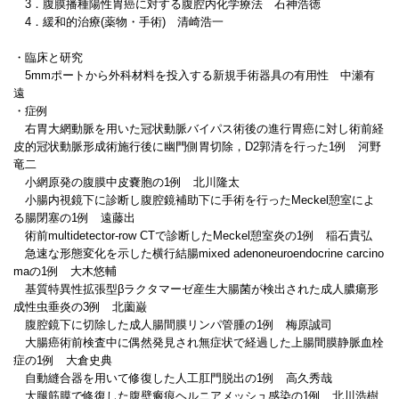
3．腹膜播種陽性胃癌に対する腹腔内化学療法 石神浩徳
4．緩和的治療(薬物・手術) 清崎浩一
・臨床と研究
5mmポートから外科材料を投入する新規手術器具の有用性 中瀬有
遠
・症例
右胃大網動脈を用いた冠状動脈バイパス術後の進行胃癌に対し術前経
皮的冠状動脈形成術施行後に幽門側胃切除，D2郭清を行った1例 河野
竜二
小網原発の腹膜中皮嚢胞の1例 北川隆太
小腸内視鏡下に診断し腹腔鏡補助下に手術を行ったMeckel憩室によ
る腸閉塞の1例 遠藤出
術前multidetector-row CTで診断したMeckel憩室炎の1例 稲石貴弘
急速な形態変化を示した横行結腸mixed adenoneuroendocrine carcino
maの1例 大木悠輔
基質特異性拡張型βラクタマーゼ産生大腸菌が検出された成人膿瘍形
成性虫垂炎の3例 北薗巌
腹腔鏡下に切除した成人腸間膜リンパ管腫の1例 梅原誠司
大腸癌術前検査中に偶然発見され無症状で経過した上腸間膜静脈血栓
症の1例 大倉史典
自動縫合器を用いて修復した人工肛門脱出の1例 高久秀哉
大腿筋膜で修復した腹壁瘢痕ヘルニアメッシュ感染の1例 北川浩樹