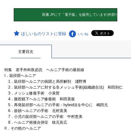
ほしいものリストに登録
いいね
主要目次
特集 若手外科医必読 ヘルニア手術の最前線
I．鼠径部ヘルニア
1．鼠径部ヘルニアの病因と局所解剖 淺野博
2．鼠径部ヘルニアに対する非メッシュ手術(組織縫合法) 和田則仁
3．メッシュ修復手術 小泉哲
4．腹腔鏡下ヘルニア修復術 和田英俊
5．再発鼠径部ヘルニアの手術－hybrid法を中心に 嶋田元
6．嵌頓ヘルニアの手術 北村直美
7．小児の鼠径部ヘルニアの手術 中村恵美
8．ヘルニア術後合併症 枝元良広
II．その他のヘルニア