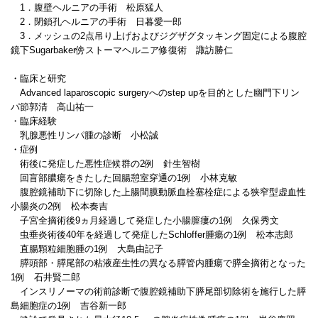
1．腹壁ヘルニアの手術 松原猛人
2．閉鎖孔ヘルニアの手術 日暮愛一郎
3．メッシュの2点吊り上げおよびジグザグタッキング固定による腹腔
鏡下Sugarbaker傍ストーマヘルニア修復術 諏訪勝仁
・臨床と研究
Advanced laparoscopic surgeryへのstep upを目的とした幽門下リン
パ節郭清 高山祐一
・臨床経験
乳腺悪性リンパ腫の診断 小松誠
・症例
術後に発症した悪性症候群の2例 針生智樹
回盲部膿瘍をきたした回腸憩室穿通の1例 小林克敏
腹腔鏡補助下に切除した上腸間膜動脈血栓塞栓症による狭窄型虚血性
小腸炎の2例 松本奏吉
子宮全摘術後9ヵ月経過して発症した小腸膣瘻の1例 久保秀文
虫垂炎術後40年を経過して発症したSchloffer腫瘍の1例 松本志郎
直腸顆粒細胞腫の1例 大島由記子
膵頭部・膵尾部の粘液産生性の異なる膵管内腫瘍で膵全摘術となった
1例 石井賢二郎
インスリノーマの術前診断で腹腔鏡補助下膵尾部切除術を施行した膵
島細胞症の1例 吉谷新一郎