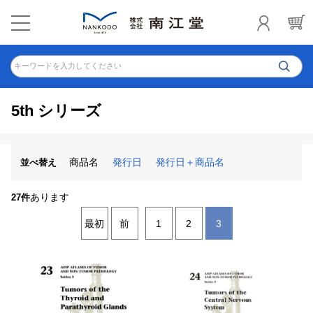
キーワードを入力してください
5th シリーズ
商品名
発行日
発行日＋商品名
並べ替え
あります
27件
最初
前
1
2
3