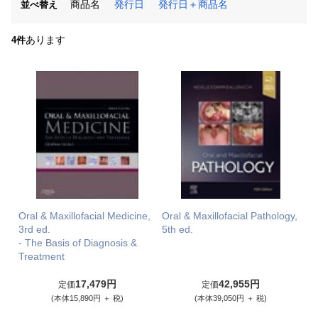
商品名
発行日
発行日＋商品名
並べ替え
あります
4件
Oral & Maxillofacial Medicine,
Oral & Maxillofacial Pathology,
3rd ed.
5th ed.
- The Basis of Diagnosis &
Treatment
17,479円
42,955円
定価
定価
(本体15,890円 ＋ 税)
(本体39,050円 ＋ 税)