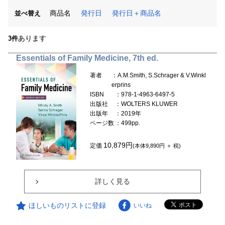
商品名
発行日
発行日＋商品名
並べ替え
あります
3件
Essentials of Family Medicine, 7th ed.
著者
：A.M.Smith, S.Schrager & V.Winkl
erprins
ISBN
：978-1-4963-6497-5
出版社
：WOLTERS KLUWER
出版年
：2019年
ページ数
：499pp.
10,879円
定価
(本体9,890円 ＋ 税)
詳しく見る
ほしいものリストに登録
いいね