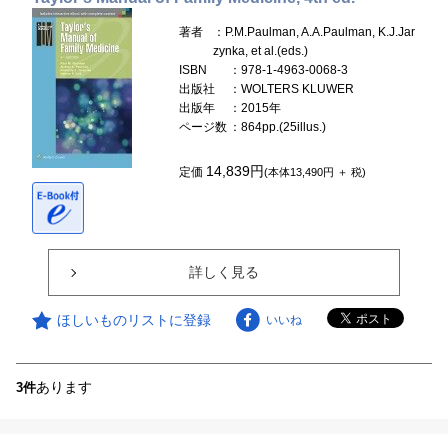
著者
：P.M.Paulman, A.A.Paulman, K.J.Jar
zynka, et al.(eds.)
ISBN
：978-1-4963-0068-3
出版社
：WOLTERS KLUWER
出版年
：2015年
ページ数
：864pp.(25illus.)
14,839円
定価
(本体13,490円 ＋ 税)
詳しく見る
ほしいものリストに登録
いいね
あります
3件